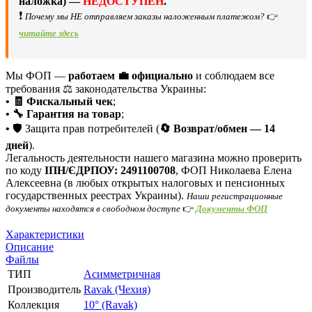
наложка) —
НЕДОСТУПЕН
.
❗
Почему мы НЕ отправляем заказы наложенным платежом?
👉
читайте здесь
Мы ФОП —
работаем 💼 официально
и соблюдаем все
требования ⚖️ законодательства Украины:
• 🧾 Фискальный чек
;
• 🔧 Гарантия на товар
;
•
🛡️ Защита прав потребителей (
🔄 Возврат/обмен — 14
дней
).
Легальность деятельности нашего магазина можно проверить
по коду
ІПН/ЄДРПОУ: 2491100708
, ФОП Николаева Елена
Алексеевна (в любых открытых налоговых и пенсионных
государственных реестрах Украины).
Наши регистрационные
документы находятся в свободном доступе
👉
Документы ФОП
Характеристики
Описание
Файлы
ТИП
Асимметричная
Производитель
Ravak (Чехия)
Коллекция
10° (Ravak)