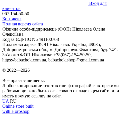
Вход для
клиентов
067 154-50-50
Контакты
Полная версия сайта
Фізична особа-підприємець (ФОП) Ніколаєва Олена
Олексіївна
Код за ЄДРПОУ: 2491100708
Податкова адреса ФОП Ніколаєва: Україна, 49035,
Дніпропетровська обл., м. Дніпро, вул. Флангова, буд. 74/1.
Зв'язок з ФОП Ніколаєва: +38(067)-154-50-50,
https://babachok.com.ua, babachok.shop@gmail.com.ua
© 2022—2026
Все права защищены.
Любое копирование текстов или фотографий с авторскими
работами должно быть согласовано с владельцем сайта или
иметь прямую ссылку на сайт.
UA
RU
Online store built
with Horoshop