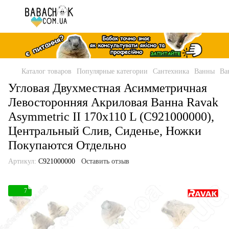
Каталог товаров
Популярные категории
Сантехника
Ванны
Ва
Угловая Двухместная Асимметричная
Левосторонняя Акриловая Ванна Ravak
Asymmetric II 170x110 L (C921000000),
Центральный Слив, Сиденье, Ножки
Покупаются Отдельно
Артикул:
C921000000
Оставить отзыв
7