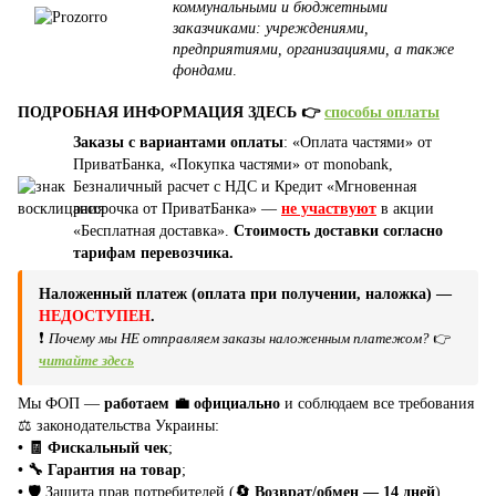
коммунальными и бюджетными
заказчиками: учреждениями,
предприятиями, организациями, а также
фондами
.
ПОДРОБНАЯ ИНФОРМАЦИЯ ЗДЕСЬ 👉
способы оплаты
Заказы с вариантами оплаты
: «Оплата частями» от
ПриватБанка, «Покупка частями» от monobank,
Безналичный расчет с НДС и Кредит «Мгновенная
рассрочка от ПриватБанка» —
не участвуют
в акции
«Бесплатная доставка».
Стоимость доставки согласно
тарифам перевозчика.
Наложенный платеж (оплата при получении, наложка) —
НЕДОСТУПЕН
.
❗
Почему мы НЕ отправляем заказы наложенным платежом?
👉
читайте здесь
Мы ФОП —
работаем 💼 официально
и соблюдаем все требования
⚖️ законодательства Украины:
• 🧾 Фискальный чек
;
• 🔧 Гарантия на товар
;
•
🛡️ Защита прав потребителей (
🔄 Возврат/обмен — 14 дней
).