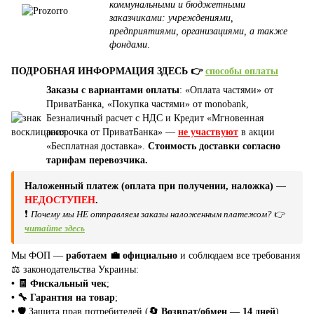
коммунальными и бюджетными
заказчиками: учреждениями,
предприятиями, организациями, а также
фондами
.
ПОДРОБНАЯ ИНФОРМАЦИЯ ЗДЕСЬ 👉
способы оплаты
Заказы с вариантами оплаты
: «Оплата частями» от
ПриватБанка, «Покупка частями» от monobank,
Безналичный расчет с НДС и Кредит «Мгновенная
рассрочка от ПриватБанка» —
не участвуют
в акции
«Бесплатная доставка».
Стоимость доставки согласно
тарифам перевозчика.
Наложенный платеж (оплата при получении, наложка) —
НЕДОСТУПЕН
.
❗
Почему мы НЕ отправляем заказы наложенным платежом?
👉
читайте здесь
Мы ФОП —
работаем 💼 официально
и соблюдаем все требования
⚖️ законодательства Украины:
• 🧾 Фискальный чек
;
• 🔧 Гарантия на товар
;
•
🛡️ Защита прав потребителей (
🔄 Возврат/обмен — 14 дней
).