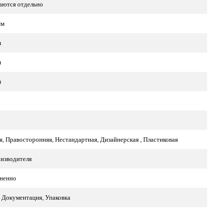
аются отдельно
мм
м
м
м
я, Правосторонняя, Нестандартная, Дизайнерская , Пластиковая
оизводителя
ненно
 Документация, Упаковка