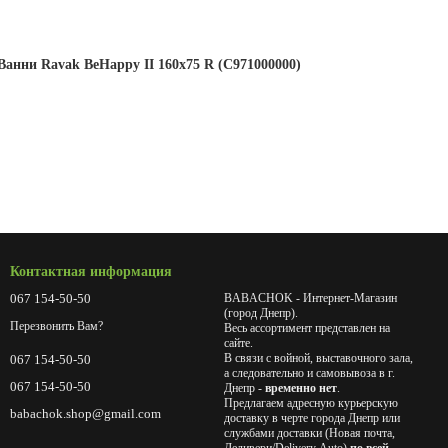
Ванни Ravak BeHappy II 160x75 R (C971000000)
Контактная информация
067 154-50-50
BABACHOK - Интернет-Магазин
(город Днепр).
Перезвонить Вам?
Весь ассортимент представлен на
сайте.
В связи с войной, выставочного зала,
067 154-50-50
а следовательно и самовывоза в г.
067 154-50-50
Днепр -
временно нет
.
Предлагаем адресную курьерскую
babachok.shop@gmail.com
доставку в черте города Днепр или
службами доставки (Новая почта,