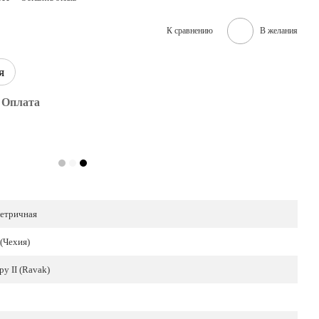
К сравнению
В желания
я
Оплата
етричная
(Чехия)
y II (Ravak)