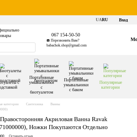
UA
RU
Вход
фициально
067 154-50-50
товары
Мо
☎️ Перезвонить Вам?
babachok.shop@gmail.com
Портативные
Портативные
отуалеты с
умывальники
Популярные
умывальники
одставкой
с
категории
с баком
биотуалетом
е категории
Сантехника
Ванны
0000)
 Правосторонняя Акриловая Ванна Ravak
971000000), Ножки Покупаются Отдельно
000
Оставить отзыв