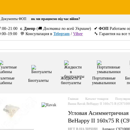
Документы ФОП
як ми працюємо під час війни?
:00–21:00
г. Днепр
(🚚
Доставка по всей Украине
)
✔ ФОП
Работаем о
:00–19:00
💬 Консультация в
Telegram
/
Viber
🔧 Гарантия на все 
уалетные
Жидкости в
Портативные
Би
Биотуалеты
кабины
биотуалеты
умывальники
п
Главная
Каталог товаров
Популярны
Ванна Ravak BeHappy II 160x75 R (C97100
Угловая Асимметричная
BeHappy II 160x75 R (C
НЕТ В НАЛИЧИИ
Артикул: C971000