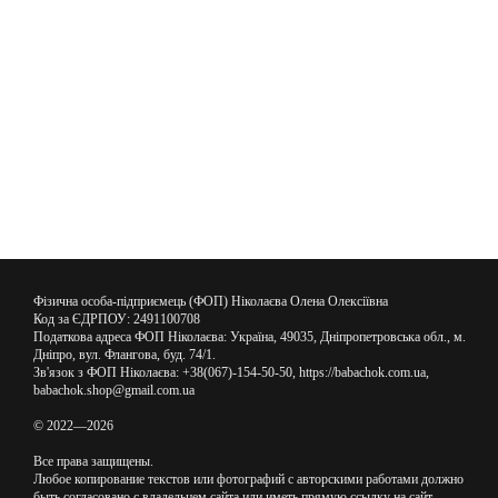
Фізична особа-підприємець (ФОП) Ніколаєва Олена Олексіївна
Код за ЄДРПОУ: 2491100708
Податкова адреса ФОП Ніколаєва: Україна, 49035, Дніпропетровська обл., м.
Дніпро, вул. Флангова, буд. 74/1.
Зв'язок з ФОП Ніколаєва: +38(067)-154-50-50, https://babachok.com.ua,
babachok.shop@gmail.com.ua
© 2022—2026
Все права защищены.
Любое копирование текстов или фотографий с авторскими работами должно
быть согласовано с владельцем сайта или иметь прямую ссылку на сайт.