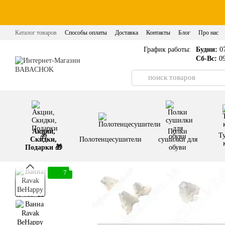
Перейти к основному контенту
Каталог товаров
Способы оплаты
Доставка
Контакты
Блог
Про нас
График работы:
Будни:
07
Сб-Вс:
09
Акции,
Полки
Т
Скидки,
Полотенцесушители
сушилки для
Подарки 🎁
обуви
7