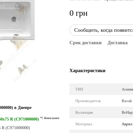
0 грн
Сообщить, когда появитс
Срок доставки
Доставка
Характеристики
ТИП
Асимм
Производитель
Ravak 
000000) в Днепре
Коллекция
BeHapp
*! детальнее
60x75 R (C971000000)
Материал
Акрил