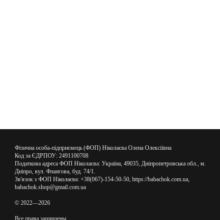
Фізична особа-підприємець (ФОП) Ніколаєва Олена Олексіївна
Код за ЄДРПОУ: 2491100708
Податкова адреса ФОП Ніколаєва: Україна, 49035, Дніпропетровська обл., м.
Дніпро, вул. Флангова, буд. 74/1.
Зв'язок з ФОП Ніколаєва: +38(067)-154-50-50, https://babachok.com.ua,
babachok.shop@gmail.com.ua
© 2022—2026
Все права защищены.