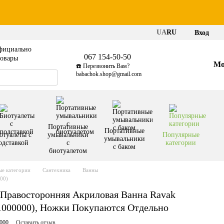
UA
RU
Вход
фициально
067 154-50-50
товары
Мо
☎️ Перезвонить Вам?
babachok.shop@gmail.com
Портативные
Портативные
отуалеты с
умывальники
Популярные
умывальники
одставкой
с
категории
с баком
биотуалетом
е категории
Сантехника
Ванны
00)
 Правосторонняя Акриловая Ванна Ravak
1000000), Ножки Покупаются Отдельно
000
Оставить отзыв