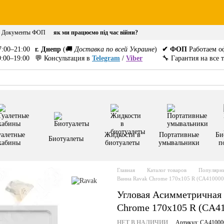
Документы ФОП
як ми працюємо під час війни?
:00–21:00
г. Днепр
(🚚
Доставка по всей Украине
)
✔ ФОП
Работаем о
:00–19:00
💬 Консультация в
Telegram
/
Viber
🔧 Гарантия на все 
уалетные
Жидкости в
Портативные
Би
Биотуалеты
кабины
биотуалеты
умывальники
п
Главная
Каталог товаров
Популярны
Ванна Ravak Chrome 170x105 R (CA410000
Угловая Асимметричная
Chrome 170x105 R (CA4
НЕТ В НАЛИЧИИ
Артикул: CA41000