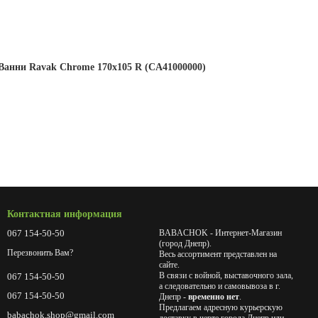
Ванни Ravak Chrome 170x105 R (CA41000000)
Контактная информация
067 154-50-50
BABACHOK - Интернет-Магазин
(город Днепр).
Перезвонить Вам?
Весь ассортимент представлен на
сайте.
В связи с войной, выставочного зала,
067 154-50-50
а следовательно и самовывоза в г.
067 154-50-50
Днепр -
временно нет
.
Предлагаем адресную курьерскую
babachok.shop@gmail.com