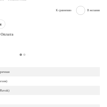
К сравнению
В желания
я
Оплата
ричная
ехия)
(Ravak)