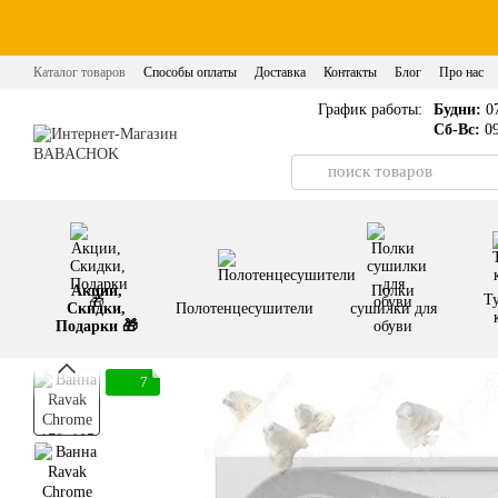
Перейти к основному контенту
Каталог товаров
Способы оплаты
Доставка
Контакты
Блог
Про нас
График работы:
Будни:
07
Сб-Вс:
09
Акции,
Полки
Т
Скидки,
Полотенцесушители
сушилки для
Подарки 🎁
обуви
7