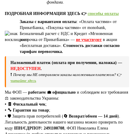
фондами
.
ПОДРОБНАЯ ИНФОРМАЦИЯ ЗДЕСЬ 👉
способы оплаты
Заказы с вариантами оплаты
: «Оплата частями» от
ПриватБанка, «Покупка частями» от monobank,
Безналичный расчет с НДС и Кредит «Мгновенная
рассрочка от ПриватБанка» —
не участвуют
в акции
«Бесплатная доставка».
Стоимость доставки согласно
тарифам перевозчика.
Наложенный платеж (оплата при получении, наложка) —
НЕДОСТУПЕН
.
❗
Почему мы НЕ отправляем заказы наложенным платежом?
👉
читайте здесь
Мы ФОП —
работаем 💼 официально
и соблюдаем все требования
⚖️ законодательства Украины:
• 🧾 Фискальный чек
;
• 🔧 Гарантия на товар
;
•
🛡️ Защита прав потребителей (
🔄 Возврат/обмен — 14 дней
).
Легальность деятельности нашего магазина можно проверить по
коду
ІПН/ЄДРПОУ: 2491100708
, ФОП Николаева Елена