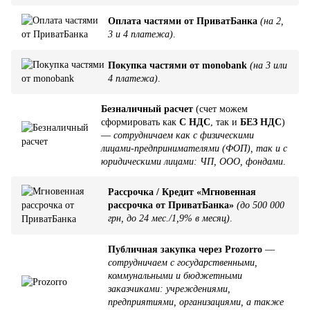
Оплата частями от ПриватБанка
(на 2,
3 и 4 платежа)
.
Покупка частями от monobank
(на 3 или
4 платежа)
.
Безналичный расчет
(счет можем
сформировать как
С НДС
, так и
БЕЗ НДС
)
—
сотрудничаем как с физическими
лицами-предпринимателями (ФОП), так и с
юридическими лицами: ЧП, ООО, фондами
.
Рассрочка / Кредит «Мгновенная
рассрочка от ПриватБанка»
(до 500 000
грн, до 24 мес./1,9% в месяц)
.
Публичная закупка через Prozorro
—
сотрудничаем с государственными,
коммунальными и бюджетными
заказчиками: учреждениями,
предприятиями, организациями, а также