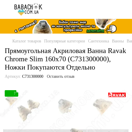
Каталог товаров
Популярные категории
Сантехника
Ванны
Ва
Прямоугольная Акриловая Ванна Ravak
Chrome Slim 160x70 (C731300000),
Ножки Покупаются Отдельно
Артикул:
C731300000
Оставить отзыв
7