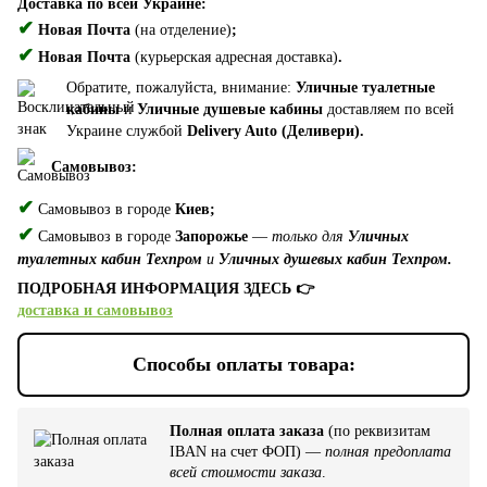
Доставка по всей Украине:
✔
Новая Почта
(на отделение)
;
✔
Новая Почта
(курьерская адресная доставка)
.
Обратите, пожалуйста, внимание:
Уличные туалетные
кабины
и
Уличные душевые кабины
доставляем по всей
Украине службой
Delivery Auto (Деливери).
Самовывоз:
✔
Самовывоз в городе
Киев;
✔
Самовывоз в городе
Запорожье
—
только для
Уличных
туалетных кабин Техпром
и
Уличных душевых кабин Техпром.
ПОДРОБНАЯ ИНФОРМАЦИЯ ЗДЕСЬ 👉
доставка и самовывоз
Способы оплаты товара:
Полная оплата заказа
(по реквизитам
IBAN на счет ФОП) —
полная предоплата
всей стоимости заказа
.