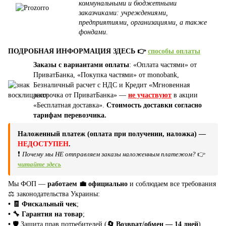
коммунальными и бюджетными
заказчиками: учреждениями,
предприятиями, организациями, а также
фондами
.
ПОДРОБНАЯ ИНФОРМАЦИЯ ЗДЕСЬ 👉
способы оплаты
Заказы с вариантами оплаты
: «Оплата частями» от
ПриватБанка, «Покупка частями» от monobank,
Безналичный расчет с НДС и Кредит «Мгновенная
рассрочка от ПриватБанка» —
не участвуют
в акции
«Бесплатная доставка».
Стоимость доставки согласно
тарифам перевозчика.
Наложенный платеж (оплата при получении, наложка) —
НЕДОСТУПЕН
.
❗
Почему мы НЕ отправляем заказы наложенным платежом?
👉
читайте здесь
Мы ФОП —
работаем 💼 официально
и соблюдаем все требования
⚖️ законодательства Украины:
• 🧾 Фискальный чек
;
• 🔧 Гарантия на товар
;
•
🛡️ Защита прав потребителей (
🔄 Возврат/обмен — 14 дней
).