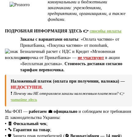
коммунальными и бюджетными
заказчиками: учреждениями,
предприятиями, организациями, а также
фондами
.
ПОДРОБНАЯ ИНФОРМАЦИЯ ЗДЕСЬ 👉
способы оплаты
Заказы с вариантами оплаты
: «Оплата частями» от
ПриватБанка, «Покупка частями» от monobank,
Безналичный расчет с НДС и Кредит «Мгновенная
рассрочка от ПриватБанка» —
не участвуют
в акции
«Бесплатная доставка».
Стоимость доставки согласно
тарифам перевозчика.
Наложенный платеж (оплата при получении, наложка) —
НЕДОСТУПЕН
.
❗
Почему мы НЕ отправляем заказы наложенным платежом?
👉
читайте здесь
Мы ФОП —
работаем 💼 официально
и соблюдаем все требования
⚖️ законодательства Украины:
• 🧾 Фискальный чек
;
• 🔧 Гарантия на товар
;
•
🛡️ Защита прав потребителей (
🔄 Возврат/обмен — 14 дней
).