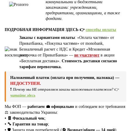
коммунальными и бюджетными
заказчиками: учреждениями,
предприятиями, организациями, а также
фондами
.
ПОДРОБНАЯ ИНФОРМАЦИЯ ЗДЕСЬ 👉
способы оплаты
Заказы с вариантами оплаты
: «Оплата частями» от
ПриватБанка, «Покупка частями» от monobank,
Безналичный расчет с НДС и Кредит «Мгновенная
рассрочка от ПриватБанка» —
не участвуют
в акции
«Бесплатная доставка».
Стоимость доставки согласно
тарифам перевозчика.
Наложенный платеж (оплата при получении, наложка) —
НЕДОСТУПЕН
.
❗
Почему мы НЕ отправляем заказы наложенным платежом?
👉
читайте здесь
Мы ФОП —
работаем 💼 официально
и соблюдаем все требования
⚖️ законодательства Украины:
• 🧾 Фискальный чек
;
• 🔧 Гарантия на товар
;
•
🛡️ Защита прав потребителей (
🔄 Возврат/обмен — 14 дней
).