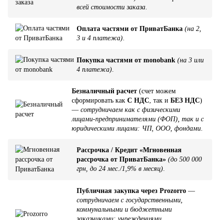
всей стоимости заказа
.
Оплата частями от ПриватБанка
(на 2,
3 и 4 платежа)
.
Покупка частями от monobank
(на 3 или
4 платежа)
.
Безналичный расчет
(счет можем
сформировать как
С НДС
, так и
БЕЗ НДС
)
—
сотрудничаем как с физическими
лицами-предпринимателями (ФОП), так и с
юридическими лицами: ЧП, ООО, фондами
.
Рассрочка / Кредит «Мгновенная
рассрочка от ПриватБанка»
(до 500 000
грн, до 24 мес./1,9% в месяц)
.
Публичная закупка через Prozorro
—
сотрудничаем с государственными,
коммунальными и бюджетными
заказчиками: учреждениями,