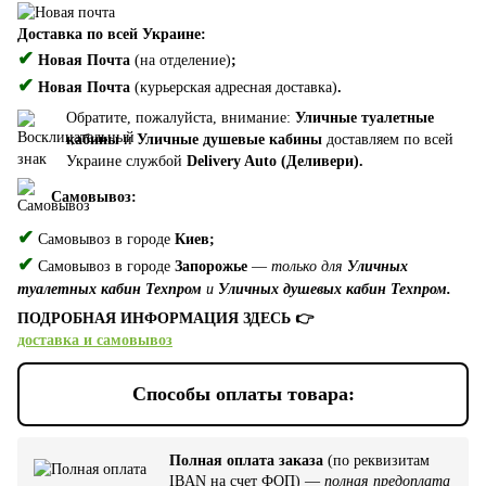
Доставка по всей Украине:
✔
Новая Почта
(на отделение)
;
✔
Новая Почта
(курьерская адресная доставка)
.
Обратите, пожалуйста, внимание:
Уличные туалетные
кабины
и
Уличные душевые кабины
доставляем по всей
Украине службой
Delivery Auto (Деливери).
Самовывоз:
✔
Самовывоз в городе
Киев;
✔
Самовывоз в городе
Запорожье
—
только для
Уличных
туалетных кабин Техпром
и
Уличных душевых кабин Техпром.
ПОДРОБНАЯ ИНФОРМАЦИЯ ЗДЕСЬ 👉
доставка и самовывоз
Способы оплаты товара:
Полная оплата заказа
(по реквизитам
IBAN на счет ФОП) —
полная предоплата