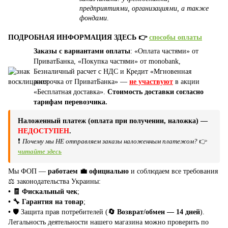
предприятиями, организациями, а также
фондами
.
ПОДРОБНАЯ ИНФОРМАЦИЯ ЗДЕСЬ 👉
способы оплаты
Заказы с вариантами оплаты
: «Оплата частями» от
ПриватБанка, «Покупка частями» от monobank,
Безналичный расчет с НДС и Кредит «Мгновенная
рассрочка от ПриватБанка» —
не участвуют
в акции
«Бесплатная доставка».
Стоимость доставки согласно
тарифам перевозчика.
Наложенный платеж (оплата при получении, наложка) —
НЕДОСТУПЕН
.
❗
Почему мы НЕ отправляем заказы наложенным платежом?
👉
читайте здесь
Мы ФОП —
работаем 💼 официально
и соблюдаем все требования
⚖️ законодательства Украины:
• 🧾 Фискальный чек
;
• 🔧 Гарантия на товар
;
•
🛡️ Защита прав потребителей (
🔄 Возврат/обмен — 14 дней
).
Легальность деятельности нашего магазина можно проверить по