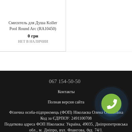
Смеситель для Душа Koller
Pool Round Arc (RA10450)
0 грн
НЕТ В НАЛИЧИИ
067 154-50-50
Контакты
Полная версия сайта
Фізична особа-підприємець (ФОП) Ніколаєва Олена Олексіївна
Код за ЄДРПОУ: 2491100708
Податкова адреса ФОП Ніколаєва: Україна, 49035, Дніпропетровська
обл., м. Дніпро, вул. Флангова, буд. 74/1.