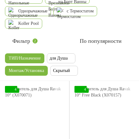
на Борт Ванны
Однорычажные
с Термостатом
Koller Pool
Фильтр
По популярности
2
ТИП/Назначение
для Душа
Монтаж/Установка
Скрытый
4
4