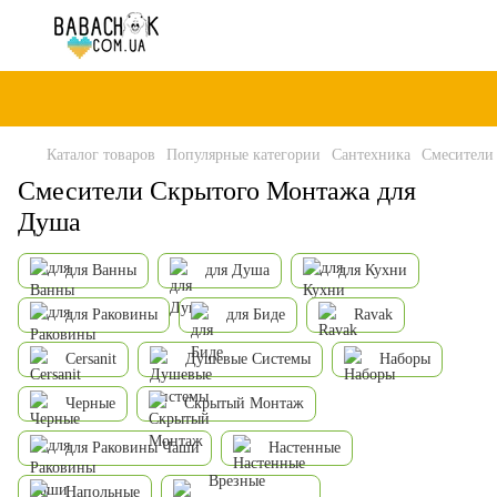
Каталог товаров
Популярные категории
Сантехника
Смесители
Смесители Скрытого Монтажа для
Душа
для Ванны
для Душа
для Кухни
для Раковины
для Биде
Ravak
Cersanit
Душевые Системы
Наборы
Черные
Скрытый Монтаж
для Раковины Чаши
Настенные
Врезные
Напольные