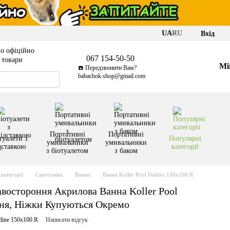
UA
RU
Вхід
о офіційно
067 154-50-50
і товари
Мі
☎️ Передзвонити Вам?
babachok.shop@gmail.com
Портативні
Портативні
туалети з
Популярні
умивальники
умивальники
дставкою
категорії
з біотуалетом
з баком
категорії
Сантехніка
Ванни
Ванна Koller Pool Nadine 150x100 R
востороння Акрилова Ванна Koller Pool
ння, Ніжки Купуються Окремо
dine 150x100 R
Написати відгук