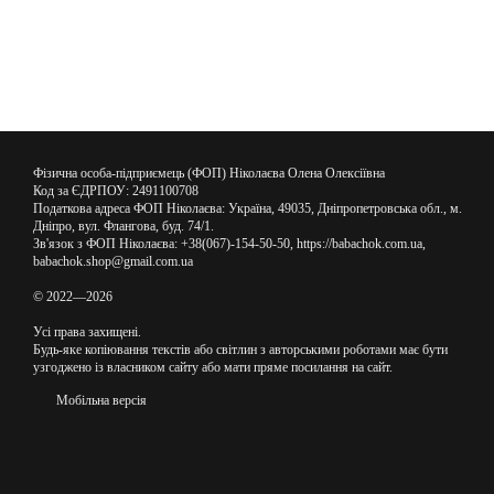
Фізична особа-підприємець (ФОП) Ніколаєва Олена Олексіївна
Код за ЄДРПОУ: 2491100708
Податкова адреса ФОП Ніколаєва: Україна, 49035, Дніпропетровська обл., м.
Дніпро, вул. Флангова, буд. 74/1.
Зв'язок з ФОП Ніколаєва: +38(067)-154-50-50, https://babachok.com.ua,
babachok.shop@gmail.com.ua
© 2022—2026
Усі права захищені.
Будь-яке копіювання текстів або світлин з авторськими роботами має бути
узгоджено із власником сайту або мати пряме посилання на сайт.
Мобільна версія