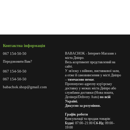
Контактна інформація
067 154-50-50
BABACHOK - Інтернет-Магазин з
міста Дніпро.
Передзвонити Вам?
Весь асортимент представлений на
сайті.
У зв'язку з війною, виставкової зали,
067 154-50-50
а отже й самовивезення у місті Дніпро
067 154-50-50
–
тимчасово немає
.
Пропонуємо адресну кур'єрську
babachok.shop@gmail.com
доставку у межах міста Дніпро або
службами доставки (Нова пошта,
Делівері/Delivery Auto)
по всій
Україні.
Дякуємо за розуміння.
Графік роботи
Консультації та продаж товарів:
Будні
: 07:00–21:00
Сб-Нд
: 09:00–
19:00