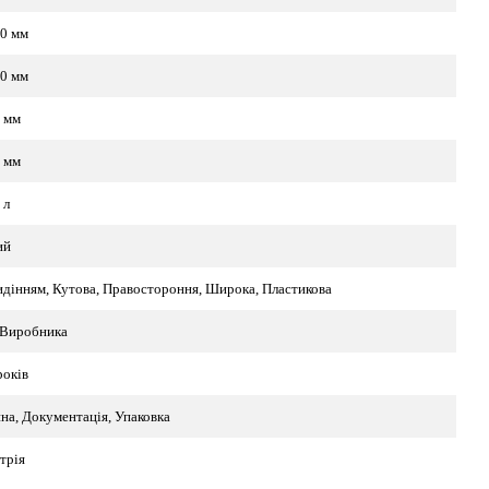
0 мм
0 мм
 мм
 мм
 л
ий
идінням, Кутова, Правостороння, Широка, Пластикова
 Виробника
років
на, Документація, Упаковка
трія