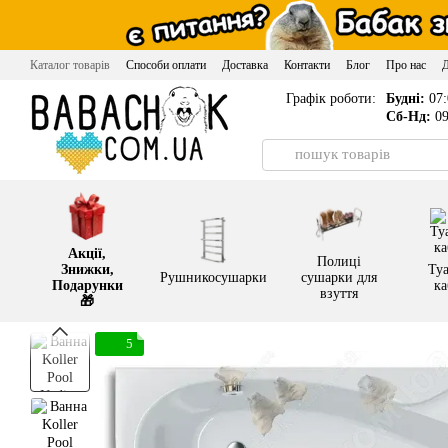
Перейти до основного контенту
Каталог товарів
Способи оплати
Доставка
Контакти
Блог
Про нас
Графік роботи:
Будні:
07:
Сб-Нд:
09
Акції,
Полиці
Знижки,
Туа
Рушникосушарки
сушарки для
Подарунки
ка
взуття
🎁
5