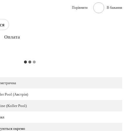
Порівняти
В бажання
ся
Оплата
метрична
ler Pool (Австрія)
ine (Koller Pool)
ил
уються окремо