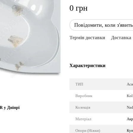
0 грн
Повідомити, коли з'явить
Термін доставки
Доставка
Характеристики
ТИП
Аси
Виробник
Kol
Колекція
Nad
R у Дніпрі
Матеріал
Акр
Опори (Ніжки)
Куп