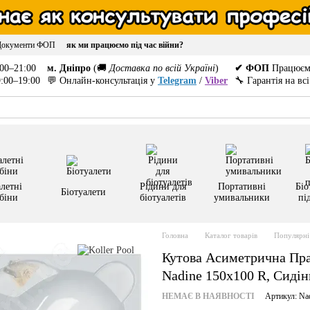
Документи ФОП
як ми працюємо під час війни?
00–21:00
м. Дніпро
(🚚
Доставка по всій Україні
)
✔ ФОП
Працюєм
:00–19:00
💬 Онлайн-консультація у
Telegram
/
Viber
🔧 Гарантія на вс
летні
Рідини для
Портативні
Біо
Біотуалети
біни
біотуалетів
умивальники
пі
Головна
Каталог товарів
Популярні 
Кутова Асиметрична Пра
Nadine 150x100 R, Сиді
НЕМАЄ В НАЯВНОСТІ
Артикул: Na