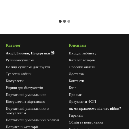
Каталог
Клієнтам
Акції, Знижки, Подарунки 🎁
Вхід до кабінету
Рушникосушарки
Каталог товарів
Полиці сушарки для взуття
Способи оплати
Туалетні кабіни
Доставка
Біотуалети
Контакти
Рідини для біотуалетів
Блог
Портативні умивальники
Про нас
Біотуалети з підставкою
Документи ФОП
Портативні умивальники з
як ми працюємо під час війни?
біотуалетом
Гарантія
Портативні умивальники з баком
Обмін та повернення
Популярні категорії