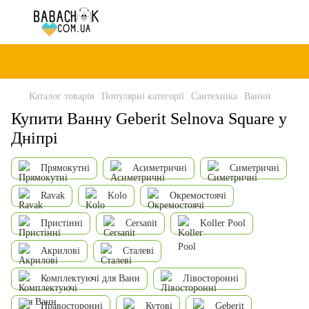
Каталог товарів
Популярні категорії
Сантехніка
Ванни
Купити Ванну Geberit Selnova Square у
Дніпрі
Прямокутні
Асиметричні
Симетричні
Ravak
Kolo
Окремостоячі
Пристінні
Cersanit
Koller Pool
Акрилові
Сталеві
Комплектуючі для Ванн
Лівосторонні
Правосторонні
Кутові
Geberit