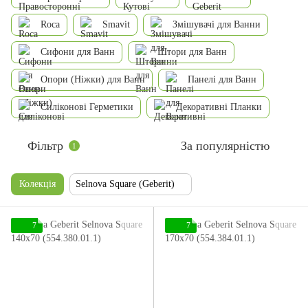
Roca
Smavit
Змішувачі для Ванни
Сифони для Ванн
Штори для Ванн
Опори (Ніжки) для Ванн
Панелі для Ванн
Силіконові Герметики
Декоративні Планки
Фільтр
За популярністю
1
Колекція
Selnova Square (Geberit)
7
7