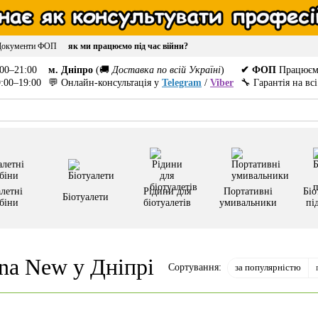
Документи ФОП
як ми працюємо під час війни?
00–21:00
м. Дніпро
(🚚
Доставка по всій Україні
)
✔ ФОП
Працюєм
:00–19:00
💬 Онлайн-консультація у
Telegram
/
Viber
🔧 Гарантія на вс
летні
Рідини для
Портативні
Біо
Біотуалети
біни
біотуалетів
умивальники
пі
ina New у Дніпрі
за популярністю
Сортування: