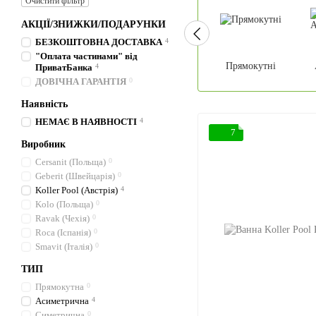
Очистити фільтр
АКЦІЇ/ЗНИЖКИ/ПОДАРУНКИ
БЕЗКОШТОВНА ДОСТАВКА
4
"Оплата частинами" від
Прямокутні
ПриватБанка
4
ДОВІЧНА ГАРАНТІЯ
0
Наявність
НЕМАЄ В НАЯВНОСТІ
4
7
Виробник
Cersanit (Польща)
0
Geberit (Швейцарія)
0
Koller Pool (Австрія)
4
Kolo (Польща)
0
Ravak (Чехія)
0
Roca (Іспанія)
0
Smavit (Італія)
0
ТИП
Прямокутна
0
Асиметрична
4
Симетрична
0