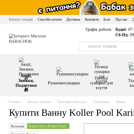
Перейти до основного контенту
Каталог товарів
Способи оплати
Доставка
Контакти
Блог
Про нас
Графік роботи:
Будні:
07:
Сб-Нд:
09
Акції,
Полиці
Знижки,
Туа
Рушникосушарки
сушарки для
Подарунки
ка
взуття
🎁
Головна
Каталог товарів
Популярні категорії
Сантехніка
Ванни
Купити Ванну Koller Pool Kar
Колекція:
Karina New (Koller Pool)