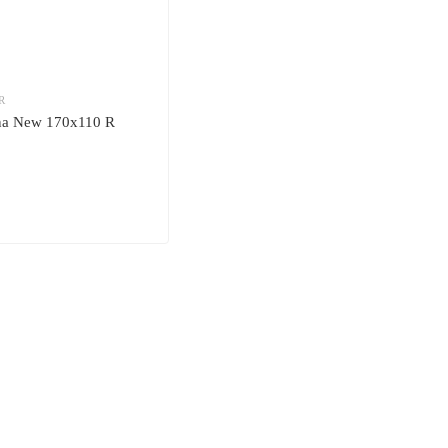
R
ina New 170x110 R