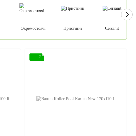
Окремостоячі
Пристінні
Cersanit
7