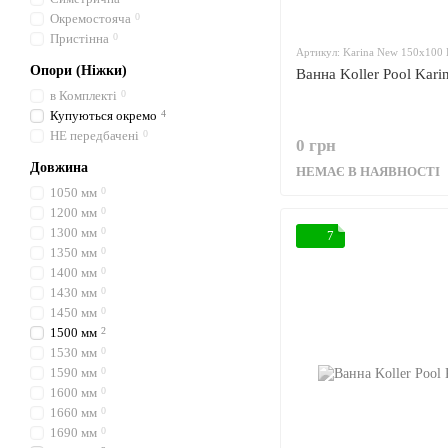
Окремостояча
0
Пристінна
0
Артикул: Karina New 150x100 
Опори (Ніжки)
Ванна Koller Pool Kar
в Комплекті
0
Купуються окремо
4
НЕ передбачені
0
0 грн
Довжина
НЕМАЄ В НАЯВНОСТІ
1050 мм
0
1200 мм
0
1300 мм
0
7
1350 мм
0
1400 мм
0
1430 мм
0
1450 мм
0
1500 мм
2
1530 мм
0
1590 мм
0
1600 мм
0
1660 мм
0
1690 мм
0