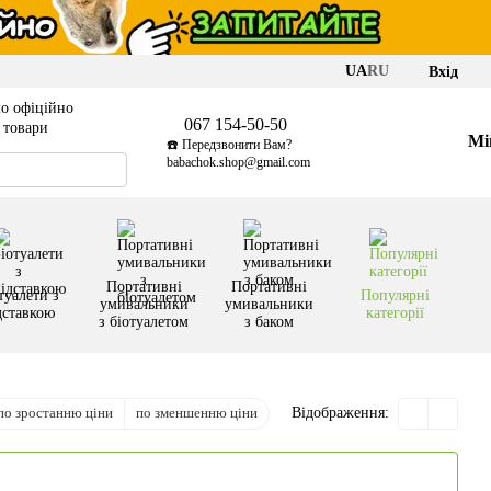
UA
RU
Вхід
о офіційно
067 154-50-50
і товари
Мі
☎️ Передзвонити Вам?
babachok.shop@gmail.com
Портативні
Портативні
туалети з
Популярні
умивальники
умивальники
дставкою
категорії
з біотуалетом
з баком
по зростанню ціни
по зменшенню ціни
Відображення: