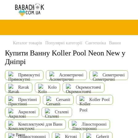
Каталог товарів
Популярні категорії
Сантехніка
Ванни
Купити Ванну Koller Pool Neon New у
Дніпрі
Прямокутні
Асиметричні
Симетричні
Ravak
Kolo
Окремостоячі
Пристінні
Cersanit
Koller Pool
Акрилові
Сталеві
Комплектуючі для Ванн
Лівосторонні
Правосторонні
Кутові
Geberit