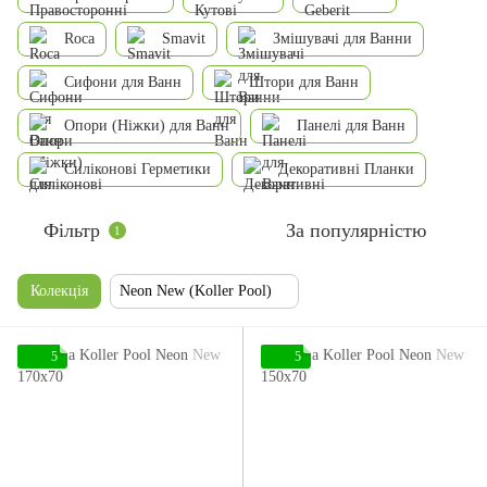
Roca
Smavit
Змішувачі для Ванни
Сифони для Ванн
Штори для Ванн
Опори (Ніжки) для Ванн
Панелі для Ванн
Силіконові Герметики
Декоративні Планки
Фільтр
За популярністю
1
Колекція
Neon New (Koller Pool)
5
5