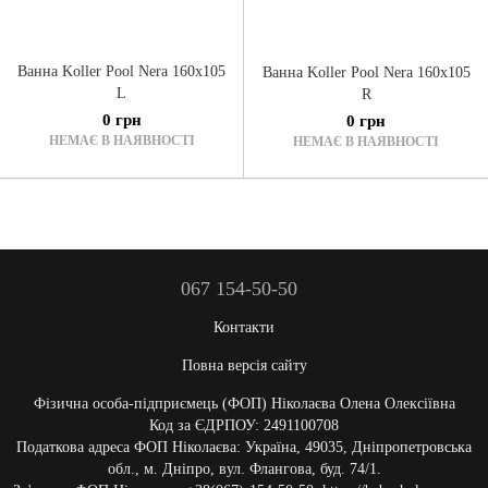
Ванна Koller Pool Nera 160x105
Ванна Koller Pool Nera 160x105
L
R
0 грн
0 грн
НЕМАЄ В НАЯВНОСТІ
НЕМАЄ В НАЯВНОСТІ
067 154-50-50
Контакти
Повна версія сайту
Фізична особа-підприємець (ФОП) Ніколаєва Олена Олексіївна
Код за ЄДРПОУ: 2491100708
Податкова адреса ФОП Ніколаєва: Україна, 49035, Дніпропетровська
обл., м. Дніпро, вул. Флангова, буд. 74/1.