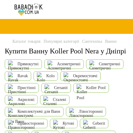
Каталог товарів
Популярні категорії
Сантехніка
Ванни
Купити Ванну Koller Pool Nera у Дніпрі
Прямокутні
Асиметричні
Симетричні
Ravak
Kolo
Окремостоячі
Пристінні
Cersanit
Koller Pool
Акрилові
Сталеві
Комплектуючі для Ванн
Лівосторонні
Правосторонні
Кутові
Geberit