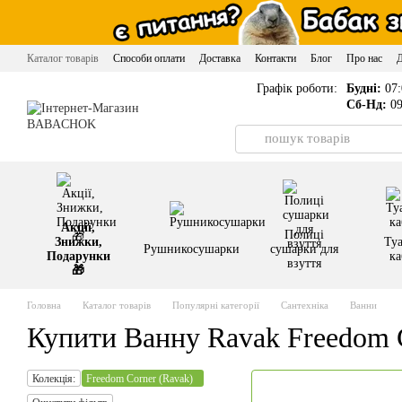
Перейти до основного контенту
Каталог товарів
Способи оплати
Доставка
Контакти
Блог
Про нас
Графік роботи:
Будні:
07:
Сб-Нд:
09
Акції,
Полиці
Знижки,
Туа
Рушникосушарки
сушарки для
Подарунки
ка
взуття
🎁
Головна
Каталог товарів
Популярні категорії
Сантехніка
Ванни
Купити Ванну Ravak Freedom C
Колекція:
Freedom Corner (Ravak)