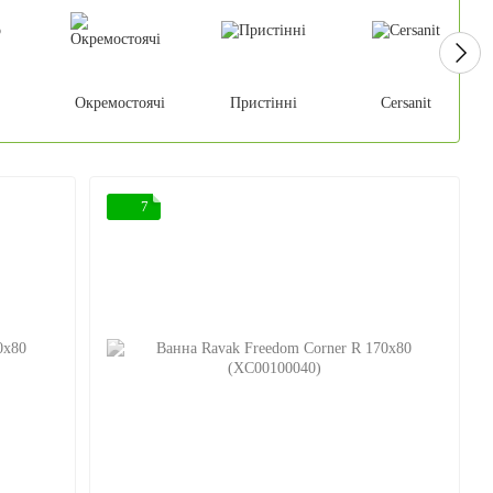
Окремостоячі
Пристінні
Cersanit
7