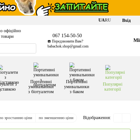
UA
RU
Вхід
о офіційно
067 154-50-50
і товари
Мі
☎️ Передзвонити Вам?
babachok.shop@gmail.com
Портативні
Портативні
туалети з
Популярні
умивальники
умивальники
дставкою
категорії
з біотуалетом
з баком
по зростанню ціни
по зменшенню ціни
Відображення: