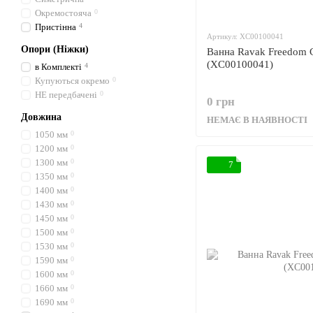
Окремостояча
0
Пристінна
4
Артикул: XC00100041
Опори (Ніжки)
Ванна Ravak Freedom 
(XC00100041)
в Комплекті
4
Купуються окремо
0
НЕ передбачені
0
0 грн
Довжина
НЕМАЄ В НАЯВНОСТІ
1050 мм
0
1200 мм
0
1300 мм
0
7
1350 мм
0
1400 мм
0
1430 мм
0
1450 мм
0
1500 мм
0
1530 мм
0
1590 мм
0
1600 мм
0
1660 мм
0
1690 мм
0