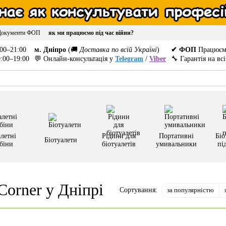
Документи ФОП
як ми працюємо під час війни?
00–21:00
м. Дніпро
(🚚
Доставка по всій Україні
)
✔ ФОП
Працюєм
:00–19:00
💬 Онлайн-консультація у
Telegram
/
Viber
🔧 Гарантія на вс
летні
Рідини для
Портативні
Біо
Біотуалети
біни
біотуалетів
умивальники
пі
orner у Дніпрі
за популярністю
Сортування: