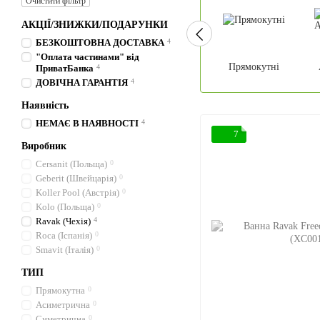
Очистити фільтр
АКЦІЇ/ЗНИЖКИ/ПОДАРУНКИ
БЕЗКОШТОВНА ДОСТАВКА
4
"Оплата частинами" від
Прямокутні
ПриватБанка
4
ДОВІЧНА ГАРАНТІЯ
4
Наявність
НЕМАЄ В НАЯВНОСТІ
4
7
Виробник
Cersanit (Польща)
0
Geberit (Швейцарія)
0
Koller Pool (Австрія)
0
Kolo (Польща)
0
Ravak (Чехія)
4
Roca (Іспанія)
0
Smavit (Італія)
0
ТИП
Прямокутна
0
Асиметрична
0
Симетрична
0