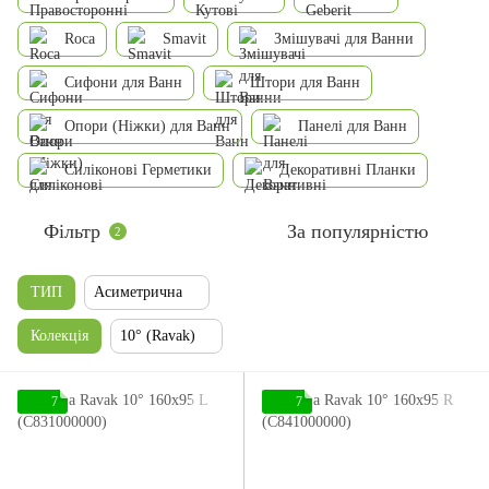
Roca
Smavit
Змішувачі для Ванни
Сифони для Ванн
Штори для Ванн
Опори (Ніжки) для Ванн
Панелі для Ванн
Силіконові Герметики
Декоративні Планки
Фільтр
За популярністю
2
ТИП
Асиметрична
Колекція
10° (Ravak)
7
7