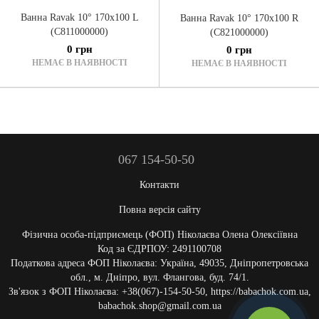
Ванна Ravak 10° 170x100 L
Ванна Ravak 10° 170x100 R
(C811000000)
(C821000000)
0 грн
0 грн
НЕМАЄ В НАЯВНОСТІ
НЕМАЄ В НАЯВНОСТІ
067 154-50-50
Контакти
Повна версія сайту
Фізична особа-підприємець (ФОП) Ніколаєва Олена Олексіївна
Код за ЄДРПОУ: 2491100708
Податкова адреса ФОП Ніколаєва: Україна, 49035, Дніпропетровська
обл., м. Дніпро, вул. Флангова, буд. 74/1.
Зв'язок з ФОП Ніколаєва: +38(067)-154-50-50, https://babachok.com.ua,
babachok.shop@gmail.com.ua