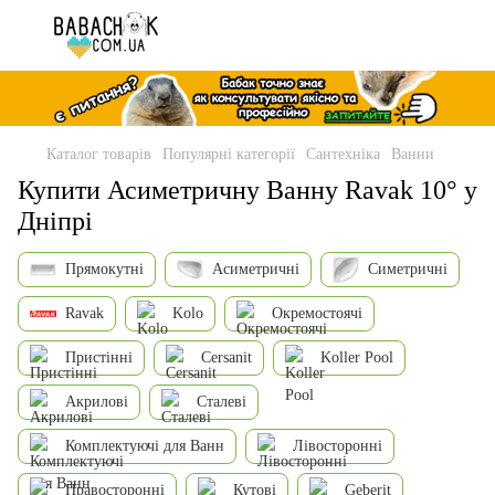
Каталог товарів
Популярні категорії
Сантехніка
Ванни
Купити Асиметричну Ванну Ravak 10° у
Дніпрі
Прямокутні
Асиметричні
Симетричні
Ravak
Kolo
Окремостоячі
Пристінні
Cersanit
Koller Pool
Акрилові
Сталеві
Комплектуючі для Ванн
Лівосторонні
Правосторонні
Кутові
Geberit