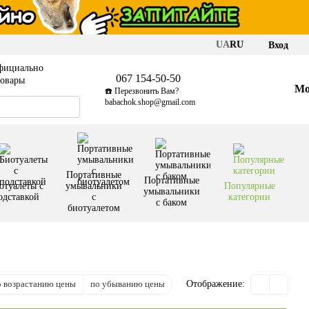
UA
RU
Вход
фициально
067 154-50-50
товары
Мо
☎️ Перезвонить Вам?
babachok.shop@gmail.com
Портативные
Портативные
отуалеты с
умывальники
Популярные
умывальники
одставкой
с
категории
с баком
биотуалетом
о возрастанию цены
по убыванию цены
Отображение: