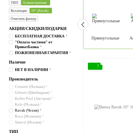
ТИП:
Асимметричная
Коллекция:
10° (Ravak)
Очистить фильтр
АКЦИИ/СКИДКИ/ПОДАРКИ
БЕСПЛАТНАЯ ДОСТАВКА
4
Прямоугольные
А
"Оплата частями" от
ПриватБанка
4
ПОЖИЗНЕННАЯ ГАРАНТИЯ
4
Наличие
7
НЕТ В НАЛИЧИИ
4
Производитель
Cersanit (Польша)
0
Geberit (Швейцария)
0
Koller Pool (Австрия)
0
Kolo (Польша)
0
Ravak (Чехия)
4
Roca (Испания)
0
Smavit (Италия)
0
ТИП