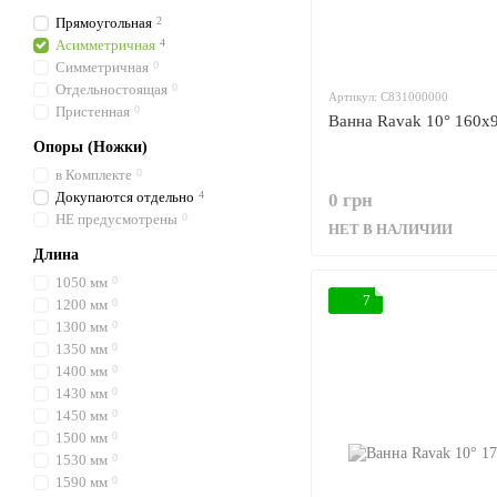
Прямоугольная
2
Асимметричная
4
Симметричная
0
Отдельностоящая
0
Артикул: C831000000
Пристенная
0
Ванна Ravak 10° 160x
Опоры (Ножки)
в Комплекте
0
Докупаются отдельно
4
0 грн
НЕ предусмотрены
0
НЕТ В НАЛИЧИИ
Длина
1050 мм
0
7
1200 мм
0
1300 мм
0
1350 мм
0
1400 мм
0
1430 мм
0
1450 мм
0
1500 мм
0
1530 мм
0
1590 мм
0