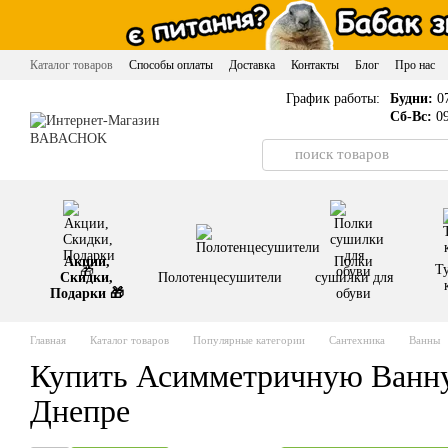
Перейти к основному контенту
Каталог товаров
Способы оплаты
Доставка
Контакты
Блог
Про нас
График работы:
Будни:
07
Сб-Вс:
09
Акции,
Полки
Т
Скидки,
Полотенцесушители
сушилки для
Подарки 🎁
обуви
Главная
Каталог товаров
Популярные категории
Сантехника
Ванны
Купить Асимметричную Ванну
Днепре