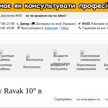
Документы ФОП
як ми працюємо під час війни?
:00–21:00
г. Днепр
(🚚
Доставка по всей Украине
)
✔ ФОП
Работаем о
:00–19:00
💬 Консультация в
Telegram
/
Viber
🔧 Гарантия на все 
уалетные
Жидкости в
Портативные
Би
Биотуалеты
кабины
биотуалеты
умывальники
п
 Ravak 10° в
по популярности
п
Сортировка: