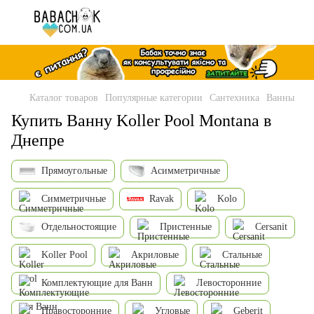
Каталог товаров
Популярные категории
Сантехника
Ванны
Купить Ванну Koller Pool Montana в
Днепре
Прямоугольные
Асимметричные
Симметричные
Ravak
Kolo
Отдельностоящие
Пристенные
Cersanit
Koller Pool
Акриловые
Стальные
Комплектующие для Ванн
Левосторонние
Правосторонние
Угловые
Geberit