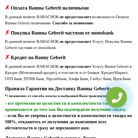
✗
Оплата Ванны Geberit наличными
В данный момент BABACHOK
не предоставляет
возможность Оплаты
Ванны Geberit наличными.
Спасибо за понимание.
✗
Покупка Ванны Geberit частями от monobank
В данный момент BABACHOK
не предоставляет
Услугу Покупка Ванны
Geberit частями от monobank.
✗
Кредит на Ванну Geberit
В данный момент BABACHOK
не предоставляет
Услугу Ванна Geberit в
Кредит (Мгновенный кредит), в том числе и от банков: КредитМаркет,
ОТП Банк, ПУМБ Банк, Укрсиббанк, Альфа Банк, Глобус Банк, Идея Банк.
Правила Гарантии на Доставку Ванны Geberit:
*! независимо от способа оплаты и выбранной Вами транспортной компании
-
все претензии по целостности и комплектности товара
принимаются до того как Вы подтвердили получение заказа
.
- если Вы не уверены в целостности и комплектности товара на
100%, откажитесь от получения до выяснения всех
обстоятельств и сразу же перезвоните нам.