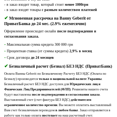
-
в заказ входит товар, который стоит
менее 1000грн
-
в заказ входят товары
с разным количеством платежей
✔
Мгновенная рассрочка на Ванну Geberit от
ПриватБанка до 24 мес. (2.9% ежемесячно)
Оформление происходит онлайн
после подтверждения и
согласования заказа.
-
Максимальная сумма кредита 300 000 грн
-
Процентная ставка (от суммы кредита)
2,9% в месяц
-
Срок договора
до 24 месяцев
✔
Безналичный расчет (Безнал) БЕЗ НДС (ПриватБанк)
Оплата Ванны Geberit по Безналичному Расчету БЕЗ НДС (Оплата по
Безналу) пpoизвoдитcя
только в национальной валюте Украины
.
Безналичный расчет БЕЗ НДС доступен для
Юридических лиц и
Физических Лиц Предпринимателей (ФЛП)
. Реквизиты нашего счета
будут выставлены
после подтверждения и согласования заказа
.
Выставленный счет (счет фактура БЕЗ НДС)
действителен
ограниченное количество времени
. Вы можете оплатить выставленный
Вам счет безналичным переводом
в любом банке
. Заказ отправляется в
работу как только оплата
поступает
на наш расчетный счет.