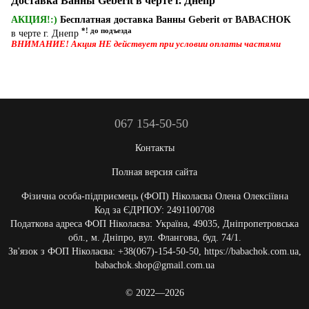
Доставка Ванны Geberit в черте г. Днепр
АКЦИЯ!:)
Бесплатная доставка Ванны Geberit от BABACHOK
*! до подъезда
в черте г. Днепр
ВНИМАНИЕ! Акция НЕ действует при условии оплаты частями
067 154-50-50
Контакты
Полная версия сайта
Фізична особа-підприємець (ФОП) Ніколаєва Олена Олексіївна
Код за ЄДРПОУ: 2491100708
Податкова адреса ФОП Ніколаєва: Україна, 49035, Дніпропетровська
обл., м. Дніпро, вул. Флангова, буд. 74/1.
Зв'язок з ФОП Ніколаєва: +38(067)-154-50-50, https://babachok.com.ua,
babachok.shop@gmail.com.ua
© 2022—2026