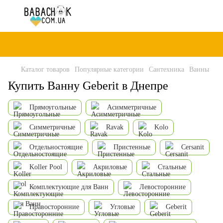
Каталог товаров
Популярные категории
Сантехника
Ванны
Купить Ванну Geberit в Днепре
Прямоугольные
Асимметричные
Симметричные
Ravak
Kolo
Отдельностоящие
Пристенные
Cersanit
Koller Pool
Акриловые
Стальные
Комплектующие для Ванн
Левосторонние
Правосторонние
Угловые
Geberit