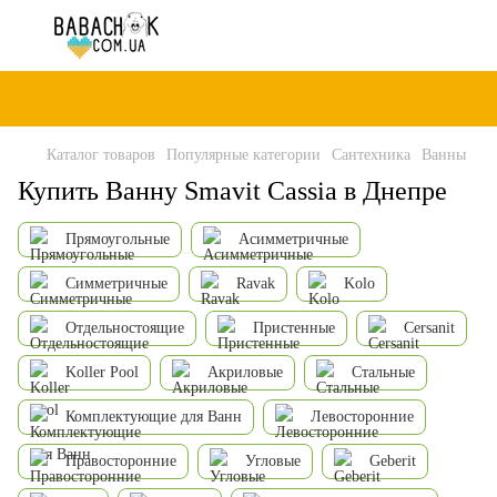
Каталог товаров
Популярные категории
Сантехника
Ванны
Купить Ванну Smavit Cassia в Днепре
Прямоугольные
Асимметричные
Симметричные
Ravak
Kolo
Отдельностоящие
Пристенные
Cersanit
Koller Pool
Акриловые
Стальные
Комплектующие для Ванн
Левосторонние
Правосторонние
Угловые
Geberit