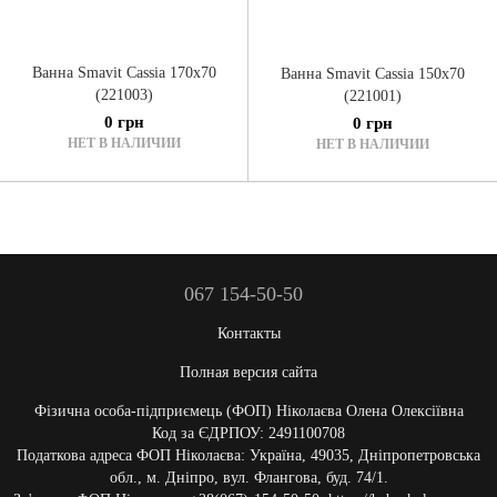
Ванна Smavit Cassia 170x70
Ванна Smavit Cassia 150x70
(221003)
(221001)
0 грн
0 грн
НЕТ В НАЛИЧИИ
НЕТ В НАЛИЧИИ
067 154-50-50
Контакты
Полная версия сайта
Фізична особа-підприємець (ФОП) Ніколаєва Олена Олексіївна
Код за ЄДРПОУ: 2491100708
Податкова адреса ФОП Ніколаєва: Україна, 49035, Дніпропетровська
обл., м. Дніпро, вул. Флангова, буд. 74/1.