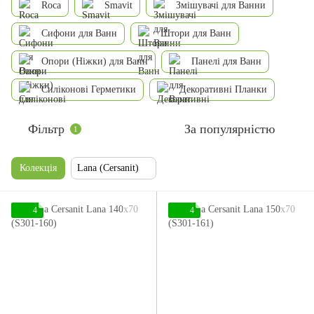
Roca
Smavit
Змішувачі для Ванни
Сифони для Ванн
Штори для Ванн
Опори (Ніжки) для Ванн
Панелі для Ванн
Силіконові Герметики
Декоративні Планки
Фільтр
За популярністю
1
Колекція
Lana (Cersanit)
4
4