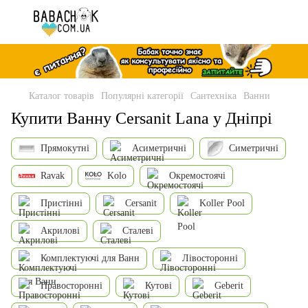
Каталог товарів
Популярні категорії
Сантехніка
Ванни
Купити Ванну Cersanit Lana у Дніпрі
Прямокутні
Асиметричні
Симетричні
Ravak
Kolo
Окремостоячі
Пристінні
Cersanit
Koller Pool
Акрилові
Сталеві
Комплектуючі для Ванн
Лівосторонні
Правосторонні
Кутові
Geberit