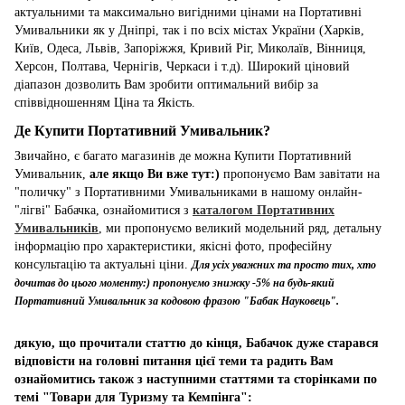
актуальними та максимально вигідними цінами на Портативні
Умивальники як у Дніпрі, так і по всіх містах України (Харків,
Київ, Одеса, Львів, Запоріжжя, Кривий Ріг, Миколаїв, Вінниця,
Херсон, Полтава, Чернігів, Черкаси і т.д). Широкий ціновий
діапазон дозволить Вам зробити оптимальний вибір за
співвідношенням Ціна та Якість.
Де Купити Портативний Умивальник?
Звичайно, є багато магазинів де можна Купити Портативний
Умивальник,
але якщо Ви вже тут:)
пропонуємо Вам завітати на
"поличку" з Портативними Умивальниками в нашому онлайн-
"лігві" Бабачка, ознайомитися з
каталогом Портативних
Умивальників
, ми пропонуємо великий модельний ряд, детальну
інформацію про характеристики, якісні фото, професійну
консультацію та актуальні ціни.
Для усіх уважних та просто тих, хто
дочитав до цього моменту:) пропонуємо знижку -5% на будь-який
Портативний Умивальник за кодовою фразою "Бабак Науковець".
дякую, що прочитали статтю до кінця, Бабачок дуже старався
відповісти на головні питання цієї теми та радить Вам
ознайомитись також з наступними статтями та сторінками по
темі "Товари для Туризму та Кемпінга":