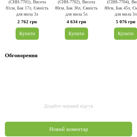
(CHH-7701), Висота
(CHH-7702), Висота
(CHH-7704), Ви
81см, Бак 17л, Ємність
80см, Бак 30л, Ємність
80см, Бак 45л, Є
для мила 3л
для мила 5л
для мила 3л
2 762 грн
4 634 грн
5 076 грн
Купити
Купити
Купити
Обговорення
Додайте перший відгук
Новий коментар