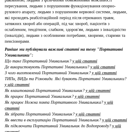
раковиною, людьми з фізичними обмеженнями можливості
пересування, людьми з порушенням функціонування опорно-
рухового апарату, людьми з порушенням нервової системи, людьми,
які проходять реабілітаційний період після отриманих травм,
затяжних хвороб або операцій, під час хвороб, пацієнтів з
ослабленим, тендітним, слабким, здоров'ям, людьми з інвалідністю
(інвалідів), людьми з особливими потребами, хворими, старими та
пенсіонерами.
Раніше ми публікували важливі статті на тему "Портативні
Умивальники":
Що таке Портативний Умивальник?
у цій статті
Де використовують Портативні Умивальники?
у цій статті
З чого виготовлений Портативний Умивальник?
у цій статті
ТИПи, ВИДи та Різновиди. Які бувають Портативні Умивальники?
у цій статті
Як влаштований Портативний Умивальник?
у цій статті
Як працює Портативний Умивальник?
у цій статті
Як працює Ножна помпа Портативного Умивальника?
у цій
статті
Як зібрати Портативний Умивальник?
у цій статті
Як ввести в експлуатацію Портативний Умивальник?
у цій статті
Як підключити Портативний Умивальник до Водопроводу?
у цій
статті