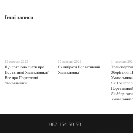
Інші записи
18 вересня 2023
15 вересня 2023
14 вересня 20
Що потрібно знати про
Як вибрати Портативний
Транспортув
Портативні Умивальники?
Умивальник?
Зберігання 
Все про Портативні
Умивальника
Умивальники
Як Транспор
Портативний
Як Зберігат
Умивальник?
067 154-50-50