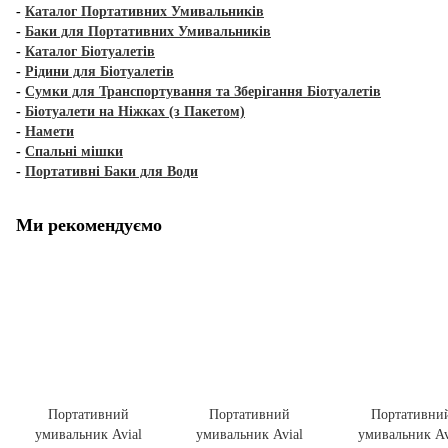
-
Каталог Портативних Умивальників
-
Баки для Портативних Умивальників
-
Каталог Біотуалетів
-
Рідини для Біотуалетів
-
Сумки для Транспортування та Зберігання Біотуалетів
-
Біотуалети на Ніжках (з Пакетом)
-
Намети
-
Спальні мішки
-
Портативні Баки для Води
Ми рекомендуємо
Портативний
Портативний
Портативни
умивальник Avial
умивальник Avial
умивальник Av