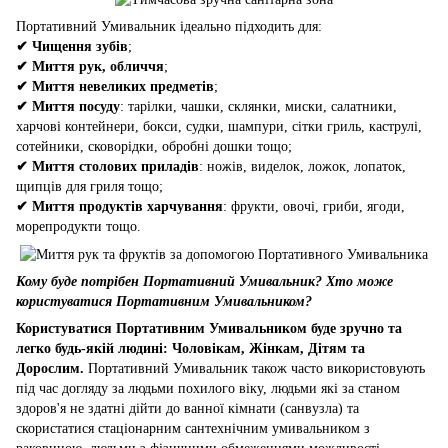
Портативний Умивальник ідеально підходить для:
✔
Чищення зубів
;
✔
Миття рук, обличчя
;
✔
Миття невеликих предметів
;
✔
Миття посуду
: тарілки, чашки, склянки, миски, салатники,
харчові контейнери, бокси, судки, шампури, сітки гриль, каструлі,
сотейники, сковорідки, обробні дошки тощо;
✔
Миття столових приладів
: ножів, виделок, ложок, лопаток,
щипців для гриля тощо;
✔
Миття продуктів харчування
: фрукти, овочі, гриби, ягоди,
морепродукти тощо.
Кому буде потрібен Портативний Умивальник? Хто може
користуватися Портативним Умивальником?
Користуватися Портативним Умивальником буде зручно та
легко будь-якій людині: Чоловікам, Жінкам, Дітям та
Дорослим.
Портативний Умивальник також часто використовують
під час догляду за людьми похилого віку, людьми які за станом
здоров'я не здатні дійти до ванної кімнати (санвузла) та
скористатися стаціонарним сантехнічним умивальником з