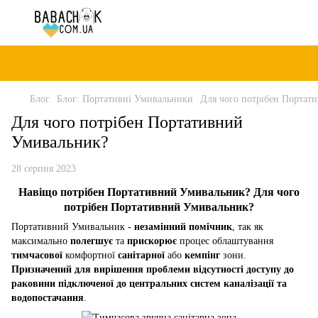
Блог
Блог: Портативні Умивальники
Для чого потрібен Портат
Для чого потрібен Портативний
Умивальник?
28 серпня 2023
Навіщо потрібен Портативний Умивальник? Для чого
потрібен Портативний Умивальник?
Портативний Умивальник -
незамінний помічник
, так як
максимально
полегшує
та
прискорює
процес облаштування
тимчасової
комфортної
санітарної
або
кемпінг
зони.
Призначений для вирішення проблеми відсутності доступу до
раковини підключеної до центральних систем каналізації та
водопостачання
.