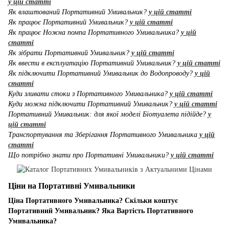
у цій статті
Як влаштований Портативний Умивальник?
у цій статті
Як працює Портативний Умивальник?
у цій статті
Як працює Ножна помпа Портативного Умивальника?
у цій
статті
Як зібрати Портативний Умивальник?
у цій статті
Як ввести в експлуатацію Портативний Умивальник?
у цій статті
Як підключити Портативний Умивальник до Водопроводу?
у цій
статті
Куди зливати стоки з Портативного Умивальника?
у цій статті
Куди можна підключити Портативний Умивальник?
у цій статті
Портативний Умивальник: для якої моделі Біотуалета підійде?
у
цій статті
Транспортування та Зберігання Портативного Умивальника
у цій
статті
Що потрібно знати про Портативні Умивальники?
у цій статті
Ціни на Портативні Умивальники
Ціна Портативного Умивальника? Скільки коштує
Портативний Умивальник? Яка Вартість Портативного
Умивальника?