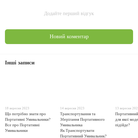
Додайте перший відгук
Новий коментар
Інші записи
18 вересня 2023
14 вересня 2023
13 вересня 20
Що потрібно знати про
Транспортування та
Портативний
Портативні Умивальники?
Зберігання Портативного
для якої мод
Все про Портативні
Умивальника
підійде?
Умивальники
Як Транспортувати
Портативний Умивальник?