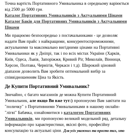
Точна вартість Портативного Умивальника в середньому варіюється
від 2500 до 5000 грн.
Каталог Портативних Умивальників з Актуальними Цінами
Каталог Баків для Портативних Умивальників з Актуальними
Цінами
Ми працюємо безпосередньо з постачальниками - це дозволяє
надати Вам прайс з найкращими, конкурентоспроможними,
актуальними та максимально вигідними цінами на Портативні
Умивальники як у Дніпрі, так і по всіх містах України (Харків,
Київ, Одеса, Львів, Запоріжжя, Кривий Ріг, Миколаїв, Вінниця,
Херсон, Полтава, Чернігів, Черкаси і т.д). Широкий ціновий
діапазон дозволить Вам зробити оптимальний вибір за
співвідношенням Ціна та Якість.
Де Купити Портативний Умивальник?
Звичайно, є багато магазинів де можна Купити Портативний
Умивальник,
але якщо Ви вже тут:)
пропонуємо Вам завітати на
"поличку" з Портативними Умивальниками в нашому онлайн-
"лігві" Бабачка, ознайомитися з
каталогом Портативних
Умивальників
, ми пропонуємо великий модельний ряд, детальну
інформацію про характеристики, якісні фото, професійну
консультацію та актуальні ціни.
Для усіх уважних та просто тих, хто