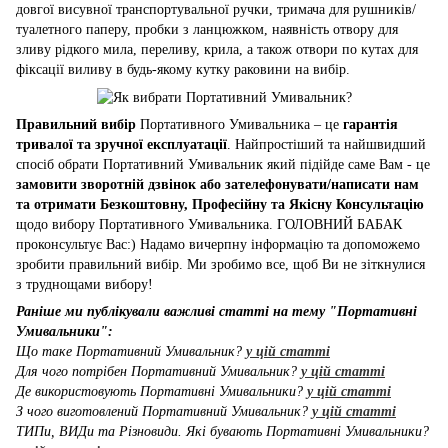
довгої висувної транспортувальної ручки, тримача для рушників/
туалетного паперу, пробки з ланцюжком, наявність отвору для
зливу рідкого мила, переливу, крила, а також отвори по кутах для
фіксації виливу в будь-якому кутку раковини на вибір.
Правильний вибір
Портативного Умивальника – це
гарантія
тривалої та зручної експлуатації
. Найпростіший та найшвидший
спосіб обрати Портативний Умивальник який підійде саме Вам - це
замовити зворотній дзвінок або зателефонувати/написати нам
та отримати Безкоштовну, Професійну та Якісну Консультацію
щодо вибору Портативного Умивальника. ГОЛОВНИЙ БАБАК
проконсультує Вас:) Надамо вичерпну інформацію та допоможемо
зробити правильний вибір. Ми зробимо все, щоб Ви не зіткнулися
з труднощами вибору!
Раніше ми публікували важливі статті на тему "Портативні
Умивальники":
Що таке Портативний Умивальник?
у цій статті
Для чого потрібен Портативний Умивальник?
у цій статті
Де використовують Портативні Умивальники?
у цій статті
З чого виготовлений Портативний Умивальник?
у цій статті
ТИПи, ВИДи та Різновиди. Які бувають Портативні Умивальники?