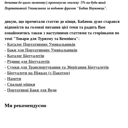
дочитав до цього моменту:) пропонуємо знижку -5% на будь-який
Портативний Умивальник за кодовою фразою "Бабак Науковець".
дякую, що прочитали статтю до кінця, Бабачок дуже старався
відповісти на головні питання цієї теми та радить Вам
ознайомитись також з наступними статтями та сторінками по
темі "Товари для Туризму та Кемпінга":
-
Каталог Портативних Умивальників
-
Баки для Портативних Умивальників
-
Каталог Біотуалетів
-
Рідини для Біотуалетів
-
Сумки для Транспортування та Зберігання Біотуалетів
-
Біотуалети на Ніжках (з Пакетом)
-
Намети
-
Спальні мішки
-
Портативні Баки для Води
Ми рекомендуємо