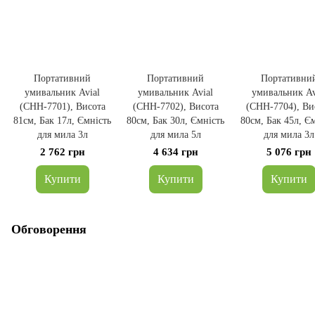
Портативний
Портативний
Портативни
умивальник Avial
умивальник Avial
умивальник Av
(CHH-7701), Висота
(CHH-7702), Висота
(CHH-7704), Ви
81см, Бак 17л, Ємність
80см, Бак 30л, Ємність
80см, Бак 45л, Є
для мила 3л
для мила 5л
для мила 3л
2 762 грн
4 634 грн
5 076 грн
Купити
Купити
Купити
Обговорення