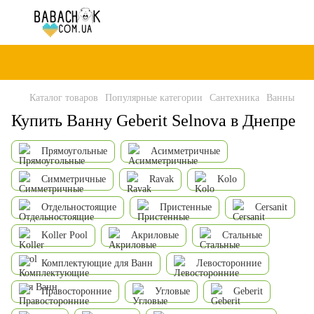
Каталог товаров
Популярные категории
Сантехника
Ванны
Купить Ванну Geberit Selnova в Днепре
Прямоугольные
Асимметричные
Симметричные
Ravak
Kolo
Отдельностоящие
Пристенные
Cersanit
Koller Pool
Акриловые
Стальные
Комплектующие для Ванн
Левосторонние
Правосторонние
Угловые
Geberit