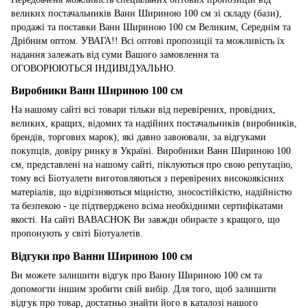
великих постачальників Ванн Шириною 100 см зі складу (бази),
продажі та поставки Ванн Шириною 100 см Великим, Середнім та
Дрібним оптом. УВАГА!! Всі оптові пропозиції та можливість їх
надання залежать від суми Вашого замовлення та
ОГОВОРЮЮТЬСЯ ІНДИВІДУАЛЬНО.
Виробники Ванн Шириною 100 см
На нашому сайті всі товари тільки від перевірених, провідних,
великих, кращих, відомих та надійних постачальників (виробників,
брендів, торгових марок), які давно завоювали, за відгуками
покупців, довіру ринку в Україні. Виробники Ванн Шириною 100
см, представлені на нашому сайті, піклуються про свою репутацію,
тому всі Біотуалети виготовляються з перевірених високоякісних
матеріалів, що відрізняються міцністю, зносостійкістю, надійністю
та безпекою - це підтверджено всіма необхідними сертифікатами
якості. На сайті BABACHOK Ви завжди обираєте з кращого, що
пропонують у світі Біотуалетів.
Відгуки про Ванни Шириною 100 см
Ви можете залишити відгук про Ванну Шириною 100 см та
допомогти іншим зробити свій вибір. Для того, щоб залишити
відгук про товар, достатньо знайти його в каталозі нашого