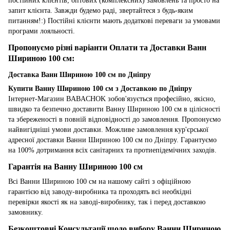
постійних клієнтів, оптових (комплексних) замовлень та просто на
запит клієнта. Завжди будемо раді, звертайтеся з будь-яким
питанням!:) Постійні клієнти мають додаткові переваги за умовами
програми лояльності.
Пропонуємо різні варіанти Оплати та Доставки Ванн
Шириною 100 см:
Доставка Ванн Шириною 100 см по Дніпру
Купити Ванну Шириною 100 см з Доставкою по Дніпру
Інтернет-Магазин BABACHOK зобов'язується професійно, якісно,
швидко та безпечно доставити Ванну Шириною 100 см в цілісності
та збереженості в повній відповідності до замовлення. Пропонуємо
найвигідніші умови доставки. Можливе замовлення кур'єрської
адресної доставки Ванни Шириною 100 см по Дніпру. Гарантуємо
на 100% дотримання всіх санітарних та протиепідемічних заходів.
Гарантія на Ванну Шириною 100 см
Всі Ванни Шириною 100 см на нашому сайті з офіційною
гарантією від заводу-виробника та проходять всі необхідні
перевірки якості як на заводі-виробнику, так і перед доставкою
замовнику.
Безкоштовні Консультації щодо вибору Ванни Шириною