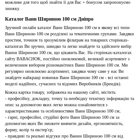
можливе для того щоб знайти її для Вас + бонусом запропонуємо
знижку.
Каталог Ванн Шириною 100 см Дніпро
Зручний онлайн каталог Ванн Шириною 100 см в якому всі типи
Ванн Шириною 100 см розділені за тематичними групами. Завдяки
простим, точним та зрозумілим фільтрам на товарних сторінках-
каталогах Ви зручно, швидко та легко знайдете та здійсните вибір
Ванни Шириною 100 см, що цікавить Вас. На сторінках-каталогах
сайту BABACHOK, постійно оновлюємий, великий асортимент з
величезним вибором різноманітних Ванн Шириною 100 см. Ми
регулярно оновлюємо асортимент, завдяки чому саме у нас Ви
знайдете найкращі новинки Ванн Шириною 100 см - всі останні
моделі надійних, сучасних та відомих Виробників (Брендів).
Кожна картка товару, зображена на нашому сайті, містить:
- професійну, докладну, точну та необхідну технічну інформацію та
опис за допомогою яких легко можна ознайомитися з
характеристиками та особливостями Ванн Шириною 100 см;
- гарні, професійні, студійні фото Ванн Шириною 100 см за
допомогою яких Ви зможете вивчити дизайн, ергономічність,
форму, колір та екстер'єр;
- правдиві та реальні відгуки про Ванни Шириною 100 см від