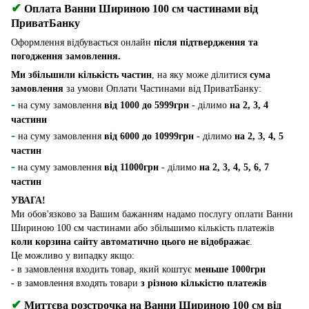
✔
Оплата Ванни Шириною 100 см частинами від
ПриватБанку
Оформлення відбувається онлайн
після підтвердження та
погодження замовлення.
Ми збільшили кількість частин
, на яку може ділитися
сума
замовлення
за умови Оплати Частинами від ПриватБанку:
-
на суму замовлення
від 1000 до 5999грн
- ділимо
на 2, 3, 4
частини
-
на суму замовлення
від 6000 до 10999грн
- ділимо
на 2, 3, 4, 5
частин
-
на суму замовлення
від 11000грн
- ділимо
на 2, 3, 4, 5, 6, 7
частин
УВАГА!
Ми обов'язково за Вашим бажанням надамо послугу оплати Ванни
Шириною 100 см частинами або збільшимо кількість платежів
коли корзина сайту автоматично цього не відображає
.
Це можливо у випадку якщо:
-
в замовлення входить товар, який коштує
меньше 1000грн
-
в замовлення входять товари
з різною кількістю платежів
✔
Миттєва розстрочка на Ванни Шириною 100 см від