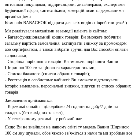
оптовими покупцями, підприємцями, дизайнерами, експертами
будівельної сфери, сантехніками, комерційними та державними
організаціями.
Компанія BABACHOK відкрита для всіх видів співробітництва!:)
Ми реалізували механізми взаємодії клієнта із сайтом:
- Багатофункціональний кошик товарів: Ви зможете побачити
загальну вартість замовлення, активувати знижку за промокодом
або сертифікатом, а також вибрати зручні для Вас способи оплати
та доставки;
- Сторінка порівняння товарів: Ви зможете порівняти Ванни
Шириною 100 см за ціною та характеристиками;
- Списки бажаного (списки обраних товарів);
- Реєстрація в особистому кабінеті: Ви зможете відстежувати
історію замовлень, персональні знижки, відгуки та список обраних
товарів.
Замовлення приймаються:
- В режимі онлайн - цілодобово 24 години на добу/7 днів на
тиждень (без вихідних та свят);
- У телефонному режимі – у робочий час.
Якщо Ви не знайшли на нашому сайті ту модель Ванни Шириною
100 см яку шукали, обов'язково зв'яжіться з нами та ми зробимо все