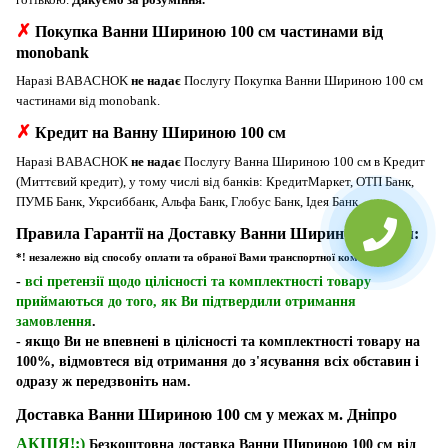
✗
Покупка Ванни Шириною 100 см частинами від
monobank
Наразі BABACHOK
не надає
Послугу Покупка Ванни Шириною 100 см
частинами від monobank.
✗
Кредит на Ванну Шириною 100 см
Наразі BABACHOK
не надає
Послугу Ванна Шириною 100 см в Кредит
(Миттєвий кредит), у тому числі від банків: КредитМаркет, ОТП Банк,
ПУМБ Банк, Укрсиббанк, Альфа Банк, Глобус Банк, Ідея Банк.
Правила Гарантії на Доставку Ванни Шириною 100 см:
*! незалежно від способу оплати та обраної Вами транспортної компанії
-
всі претензії щодо цілісності та комплектності товару
приймаються до того, як Ви підтвердили отримання
замовлення
.
- якщо Ви не впевнені в цілісності та комплектності товару на
100%, відмовтеся від отримання до з'ясування всіх обставин і
одразу ж передзвоніть нам.
Доставка Ванни Шириною 100 см у межах м. Дніпро
АКЦІЯ!:)
Безкоштовна доставка Ванни Шириною 100 см від