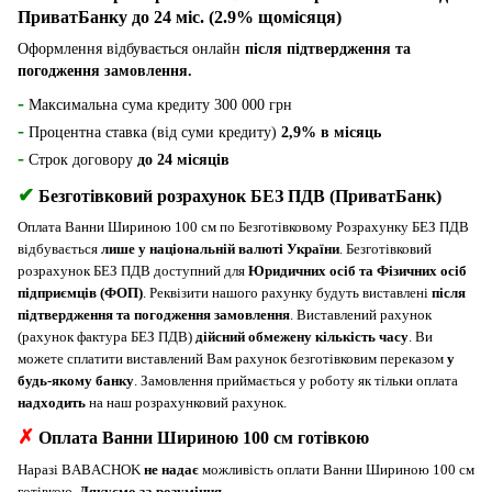
ПриватБанку до 24 міс. (2.9% щомісяця)
Оформлення відбувається онлайн
після підтвердження та
погодження замовлення.
-
Максимальна сума кредиту 300 000 грн
-
Процентна ставка (від суми кредиту)
2,9% в місяць
-
Строк договору
до 24 місяців
✔
Безготівковий розрахунок БЕЗ ПДВ (ПриватБанк)
Оплата Ванни Шириною 100 см по Безготівковому Розрахунку БЕЗ ПДВ
відбувається
лише у національній валюті України
. Безготівковий
розрахунок БЕЗ ПДВ доступний для
Юридичних осіб та Фізичних осіб
підприємців (ФОП)
. Реквізити нашого рахунку будуть виставлені
після
підтвердження та погодження замовлення
. Виставлений рахунок
(рахунок фактура БЕЗ ПДВ)
дійсний обмежену кількість часу
. Ви
можете сплатити виставлений Вам рахунок безготівковим переказом
у
будь-якому банку
. Замовлення приймається у роботу як тільки оплата
надходить
на наш розрахунковий рахунок.
✗
Оплата Ванни Шириною 100 см готівкою
Наразі BABACHOK
не надає
можливість оплати Ванни Шириною 100 см
готівкою.
Дякуємо за розуміння.