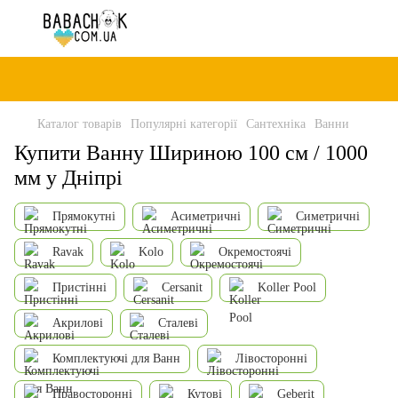
Каталог товарів
Популярні категорії
Сантехніка
Ванни
Купити Ванну Шириною 100 см / 1000
мм у Дніпрі
Прямокутні
Асиметричні
Симетричні
Ravak
Kolo
Окремостоячі
Пристінні
Cersanit
Koller Pool
Акрилові
Сталеві
Комплектуючі для Ванн
Лівосторонні
Правосторонні
Кутові
Geberit