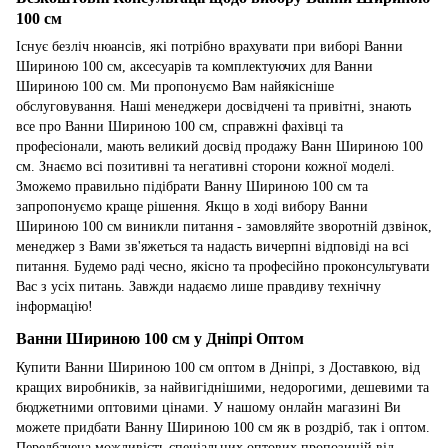
100 см
Існує безліч нюансів, які потрібно врахувати при виборі Ванни
Шириною 100 см, аксесуарів та комплектуючих для Ванни
Шириною 100 см. Ми пропонуємо Вам найякісніше
обслуговування. Наші менеджери досвідчені та привітні, знають
все про Ванни Шириною 100 см, справжні фахівці та
професіонали, мають великий досвід продажу Ванн Шириною 100
см. Знаємо всі позитивні та негативні сторони кожної моделі.
Зможемо правильно підібрати Ванну Шириною 100 см та
запропонуємо краще рішення. Якщо в ході вибору Ванни
Шириною 100 см виникли питання - замовляйте зворотній дзвінок,
менеджер з Вами зв'яжеться та надасть вичерпні відповіді на всі
питання. Будемо раді чесно, якісно та професійно проконсультувати
Вас з усіх питань. Завжди надаємо лише правдиву технічну
інформацію!
Ванни Шириною 100 см у Дніпрі Оптом
Купити Ванни Шириною 100 см оптом в Дніпрі, з Доставкою, від
кращих виробників, за найвигіднішими, недорогими, дешевими та
бюджетними оптовими цінами. У нашому онлайн магазині Ви
можете придбати Ванну Шириною 100 см як в роздріб, так і оптом.
Передбачена можливість спеціальних оптових пропозицій від