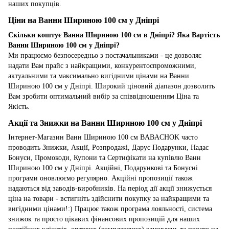
наших покупців.
Ціни на Ванни Шириною 100 см у Дніпрі
Скільки коштує Ванна Шириною 100 см в Дніпрі? Яка Вартість
Ванни Шириною 100 см у Дніпрі?
Ми працюємо безпосередньо з постачальниками - це дозволяє
надати Вам прайс з найкращими, конкурентоспроможними,
актуальними та максимально вигідними цінами на Ванни
Шириною 100 см у Дніпрі. Широкий ціновий діапазон дозволить
Вам зробити оптимальний вибір за співвідношенням Ціна та
Якість.
Акції та Знижки на Ванни Шириною 100 см у Дніпрі
Інтернет-Магазин Ванн Шириною 100 см BABACHOK часто
проводить Знижки, Акції, Розпродажі, Дарує Подарунки, Надає
Бонуси, Промокоди, Купони та Сертифікати на купівлю Ванн
Шириною 100 см у Дніпрі. Акційні, Подарункові та Бонусні
програми оновлюємо регулярно. Акційні пропозиції також
надаються від заводів-виробників. На період дії акції знижується
ціна на товари - встигніть здійснити покупку за найкращими та
вигідними цінами!:) Працює також програма лояльності, система
знижок та просто цікавих фінансових пропозицій для наших