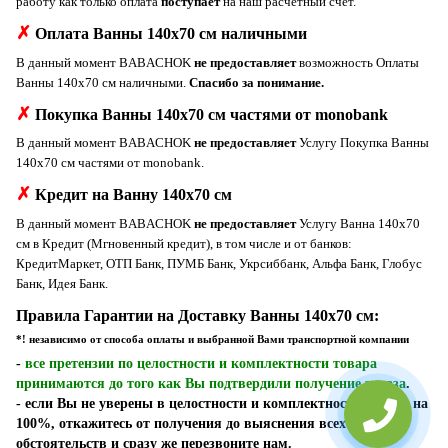
работу как только оплата
поступает
на наш расчетный счет.
✗
Оплата Ванны 140x70 см наличными
В данный момент BABACHOK
не предоставляет
возможность Оплаты
Ванны 140x70 см наличными.
Спасибо за понимание.
✗
Покупка Ванны 140x70 см частями от monobank
В данный момент BABACHOK
не предоставляет
Услугу Покупка Ванны
140x70 см частями от monobank.
✗
Кредит на Ванну 140x70 см
В данный момент BABACHOK
не предоставляет
Услугу Ванна 140x70
см в Кредит (Мгновенный кредит), в том числе и от банков:
КредитМаркет, ОТП Банк, ПУМБ Банк, Укрсиббанк, Альфа Банк, Глобус
Банк, Идея Банк.
Правила Гарантии на Доставку Ванны 140x70 см:
*! независимо от способа оплаты и выбранной Вами транспортной компании
-
все претензии по целостности и комплектности товара
принимаются до того как Вы подтвердили получение заказа
.
- если Вы не уверены в целостности и комплектности товара на
100%, откажитесь от получения до выяснения всех
обстоятельств и сразу же перезвоните нам.