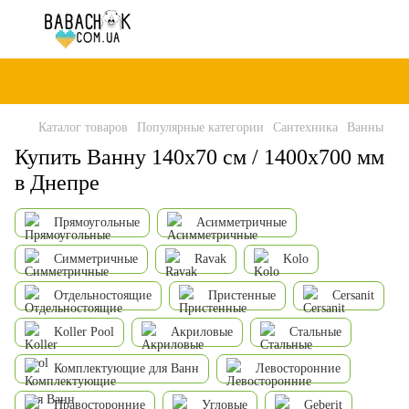
Каталог товаров
Популярные категории
Сантехника
Ванны
Купить Ванну 140x70 см / 1400x700 мм
в Днепре
Прямоугольные
Асимметричные
Симметричные
Ravak
Kolo
Отдельностоящие
Пристенные
Cersanit
Koller Pool
Акриловые
Стальные
Комплектующие для Ванн
Левосторонние
Правосторонние
Угловые
Geberit