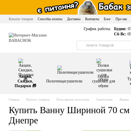
Перейти к основному контенту
Каталог товаров
Способы оплаты
Доставка
Контакты
Блог
Про нас
График работы:
Будни:
07
Сб-Вс:
09
Акции,
Полки
Т
Скидки,
Полотенцесушители
сушилки для
Подарки 🎁
обуви
Главная
Каталог товаров
Популярные категории
Сантехника
Ванны
Купить Ванну Шириной 70 см 
Днепре