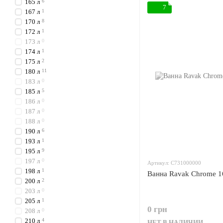
165 л
6
7
167 л
1
170 л
8
172 л
1
173 л
0
174 л
1
175 л
2
180 л
11
183 л
0
185 л
5
186 л
0
187 л
0
188 л
0
190 л
6
193 л
1
195 л
9
197 л
0
Артикул: C731000000
198 л
1
Ванна Ravak Chrome 1
200 л
2
203 л
0
205 л
1
0 грн
208 л
0
210 л
4
НЕТ В НАЛИЧИИ