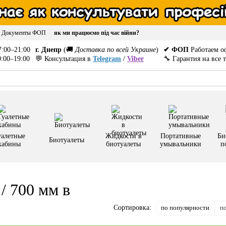
Документы ФОП
як ми працюємо під час війни?
:00–21:00
г. Днепр
(🚚
Доставка по всей Украине
)
✔ ФОП
Работаем о
:00–19:00
💬 Консультация в
Telegram
/
Viber
🔧 Гарантия на все 
уалетные
Жидкости в
Портативные
Би
Биотуалеты
кабины
биотуалеты
умывальники
п
/ 700 мм в
по популярности
п
Сортировка: