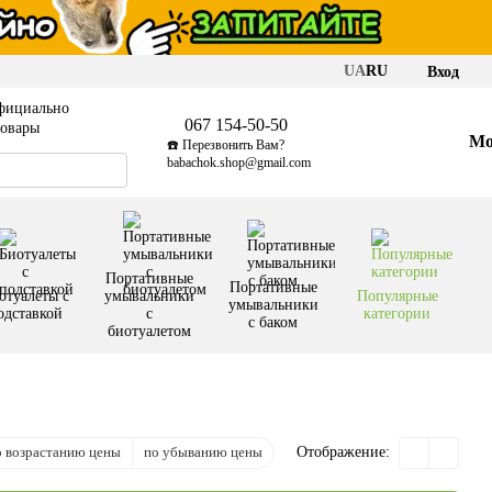
UA
RU
Вход
фициально
067 154-50-50
товары
Мо
☎️ Перезвонить Вам?
babachok.shop@gmail.com
Портативные
Портативные
отуалеты с
умывальники
Популярные
умывальники
одставкой
с
категории
с баком
биотуалетом
о возрастанию цены
по убыванию цены
Отображение: