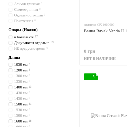
Асимметричная
0
Симметричная
0
Отдельностоящая
0
Пристенная
0
Артикул: CP21000000
Опоры (Ножки)
Ванна Ravak Vanda II 
в Комплекте
37
Докупаются отдельно
69
НЕ предусмотрены
0
0 грн
Длина
НЕТ В НАЛИЧИИ
1050 мм
2
1200 мм
3
1300 мм
0
5
1350 мм
0
1400 мм
13
1430 мм
0
1450 мм
0
1500 мм
31
1530 мм
0
1590 мм
0
1600 мм
28
1660 мм
0