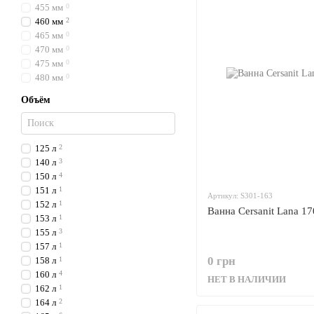
455 мм
0
460 мм
2
465 мм
0
470 мм
0
475 мм
0
480 мм
0
Объём
125 л
2
140 л
3
150 л
4
151 л
1
Артикул: S301-163
152 л
1
Ванна Cersanit Lana 1
153 л
1
155 л
3
157 л
1
0 грн
158 л
1
160 л
4
НЕТ В НАЛИЧИИ
162 л
1
164 л
2