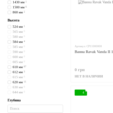
1430 мм
1
1500 мм
6
860 мм
2
Высота
524 мм
1
565 мм
0
580 мм
0
584 мм
4
Артикул: CP11000000
585 мм
0
Ванна Ravak Vanda II 
590 мм
0
600 мм
0
605 мм
0
610 мм
87
0 грн
612 мм
3
НЕТ В НАЛИЧИИ
615 мм
0
620 мм
11
630 мм
0
644 мм
0
4
Глубина