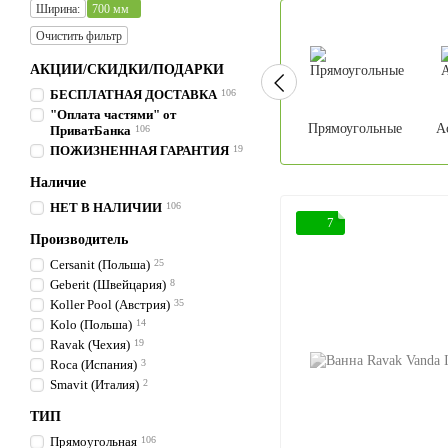
Ширина:
700 мм
Очистить фильтр
АКЦИИ/СКИДКИ/ПОДАРКИ
БЕСПЛАТНАЯ ДОСТАВКА
106
"Оплата частями" от
Прямоугольные
А
ПриватБанка
106
ПОЖИЗНЕННАЯ ГАРАНТИЯ
19
Наличие
НЕТ В НАЛИЧИИ
106
7
Производитель
Cersanit (Польша)
25
Geberit (Швейцария)
8
Koller Pool (Австрия)
35
Kolo (Польша)
14
Ravak (Чехия)
19
Roca (Испания)
3
Smavit (Италия)
2
ТИП
Прямоугольная
106