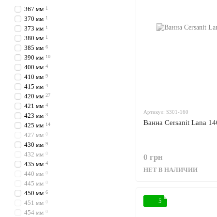
367 мм
1
370 мм
1
373 мм
1
380 мм
1
385 мм
6
390 мм
10
400 мм
4
410 мм
9
415 мм
4
420 мм
27
421 мм
4
Артикул: S301-160
423 мм
3
Ванна Cersanit Lana 1
425 мм
14
427 мм
0
430 мм
9
432 мм
0
0 грн
435 мм
4
НЕТ В НАЛИЧИИ
440 мм
0
445 мм
0
450 мм
6
5
451 мм
0
454 мм
0