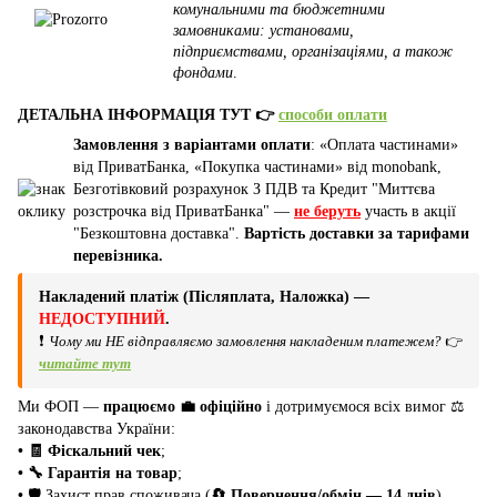
комунальними та бюджетними
замовниками: установами,
підприємствами, організаціями, а також
фондами
.
ДЕТАЛЬНА ІНФОРМАЦІЯ ТУТ 👉
способи оплати
Замовлення з варіантами оплати
: «Оплата частинами»
від ПриватБанка, «Покупка частинами» від monobank,
Безготівковий розрахунок З ПДВ та Кредит "Миттєва
розстрочка від ПриватБанка" —
не беруть
участь в акції
"Безкоштовна доставка".
Вартість доставки за тарифами
перевізника.
Накладений платіж (Післяплата, Наложка) —
НЕДОСТУПНИЙ
.
❗
Чому ми НЕ відправляємо замовлення накладеним платежем?
👉
читайте тут
Ми ФОП —
працюємо 💼 офіційно
і дотримуємося всіх вимог ⚖️
законодавства України:
• 🧾 Фіскальний чек
;
• 🔧 Гарантія на товар
;
•
🛡️ Захист прав споживача (
🔄 Повернення/обмін — 14 днів
).