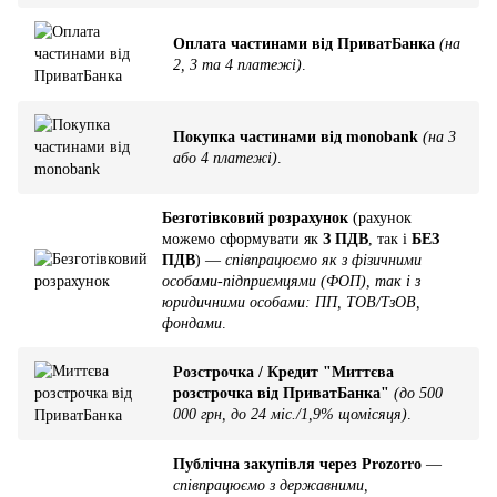
Оплата частинами від ПриватБанка
(на
2, 3 та 4 платежі)
.
Покупка частинами від monobank
(на 3
або 4 платежі)
.
Безготівковий розрахунок
(рахунок
можемо сформувати як
З ПДВ
, так і
БЕЗ
ПДВ
) —
співпрацюємо як з фізичними
особами-підприємцями (ФОП), так і з
юридичними особами: ПП, ТОВ/ТзОВ,
фондами
.
Розстрочка / Кредит "Миттєва
розстрочка від ПриватБанка"
(до 500
000 грн, до 24 міс./1,9% щомісяця)
.
Публічна закупівля через Prozorro
—
співпрацюємо з державними,