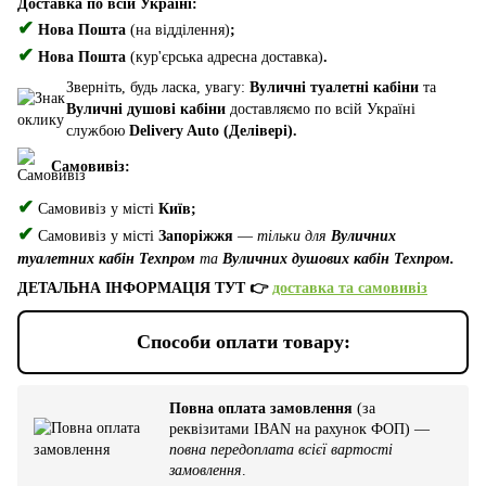
Доставка по всій Україні:
✔
Нова Пошта
(на відділення)
;
✔
Нова Пошта
(кур'єрська адресна доставка)
.
Зверніть, будь ласка, увагу:
Вуличні туалетні кабіни
та
Вуличні душові кабіни
доставляємо по всій Україні
службою
Delivery Auto (Делівері).
Самовивіз:
✔
Самовивіз у місті
Київ;
✔
Самовивіз у місті
Запоріжжя
—
тільки для
Вуличних
туалетних кабін Техпром
та
Вуличних душових кабін Техпром.
ДЕТАЛЬНА ІНФОРМАЦІЯ ТУТ 👉
доставка та самовивіз
Способи оплати товару:
Повна оплата замовлення
(за
реквізитами IBAN на рахунок ФОП) —
повна передоплата всієї вартості
замовлення
.