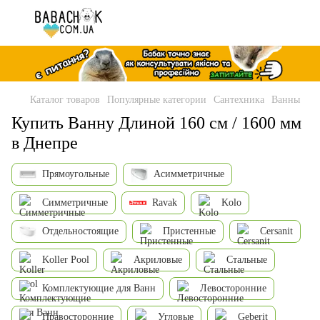
Каталог товаров
Популярные категории
Сантехника
Ванны
Купить Ванну Длиной 160 см / 1600 мм
в Днепре
Прямоугольные
Асимметричные
Симметричные
Ravak
Kolo
Отдельностоящие
Пристенные
Cersanit
Koller Pool
Акриловые
Стальные
Комплектующие для Ванн
Левосторонние
Правосторонние
Угловые
Geberit