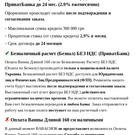
ПриватБанка до 24 мес. (2.9% ежемесячно)
Оформление происходит онлайн
после подтверждения и
согласования заказа.
-
Максимальная сумма кредита 300 000 грн
-
Процентная ставка (от суммы кредита)
2,9% в месяц
-
Срок договора
до 24 месяцев
✔
Безналичный расчет (Безнал) БЕЗ НДС (ПриватБанк)
Оплата Ванны Длиной 160 см по Безналичному Расчету БЕЗ НДС
(Оплата по Безналу) пpoизвoдитcя
только в национальной валюте
Украины
. Безналичный расчет БЕЗ НДС доступен для
Юридических
лиц и Физических Лиц Предпринимателей (ФЛП)
. Реквизиты нашего
счета будут выставлены
после подтверждения и согласования заказа
.
Выставленный счет (счет фактура БЕЗ НДС)
действителен
ограниченное количество времени
. Вы можете оплатить выставленный
Вам счет безналичным переводом
в любом банке
. Заказ отправляется в
работу как только оплата
поступает
на наш расчетный счет.
✗
Оплата Ванны Длиной 160 см наличными
В данный момент BABACHOK
не предоставляет
возможность Оплаты
Ванны Длиной 160 см наличными.
Спасибо за понимание.