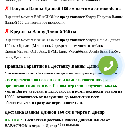
✗
Покупка Ванны Длиной 160 см частями от monobank
В данный момент BABACHOK
не предоставляет
Услугу Покупка Ванны
Длиной 160 см частями от monobank.
✗
Кредит на Ванну Длиной 160 см
В данный момент BABACHOK
не предоставляет
Услугу Ванна Длиной
160 см в Кредит (Мгновенный кредит), в том числе и от банков:
КредитМаркет, ОТП Банк, ПУМБ Банк, Укрсиббанк, Альфа Банк, Глобус
Банк, Идея Банк.
Правила Гарантии на Доставку Ванны Длиной 160 см:
*! независимо от способа оплаты и выбранной Вами транспортной компании
-
все претензии по целостности и комплектности товара
принимаются до того как Вы подтвердили получение заказа
.
- если Вы не уверены в целостности и комплектности товара на
100%, откажитесь от получения до выяснения всех
обстоятельств и сразу же перезвоните нам.
Доставка Ванны Длиной 160 см в черте г. Днепр
АКЦИЯ!:)
Бесплатная доставка Ванны Длиной 160 см от
*! до подъезда
BABACHOK
в черте г. Днепр